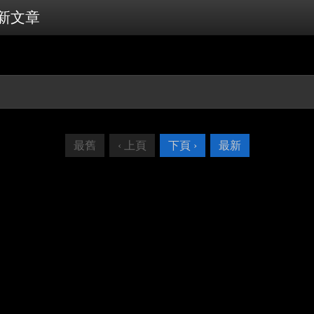
新文章
最舊
‹ 上頁
下頁 ›
最新