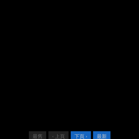
最舊
‹ 上頁
下頁 ›
最新