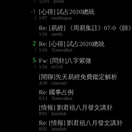
12/01
portia
1
-1
[心得] 試占2020總統
1/07
souldragon
2
Re: [易經] 《周易集註》07-0《師》0
1/16
samfu
2
Re: [心得] 試占2020總統
1/16
Tomwalker
7
5
Fw: [問卦]八字紫微
1/24
rrr518
7
[閒聊]先天易經免費鑑定解析
4/30
chaosart
Re: 國事占例
6/13
Tomwalker
[情報] 劉君祖八月發文講卦
8/01
limufish
Re: [情報] 劉君祖八月發文講卦
8/02
limufish