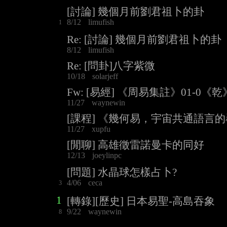
[討論] 幾個月前劉君祖卜的卦
8/12
limufish
1
Re: [討論] 幾個月前劉君祖卜的卦
8/12
limufish
Re: [問卦]八字紫微
10/18
solarjeff
Fw: [易經] 《周易集註》01-0《乾》1
11/27
waynewin
[課程] 《幾何易，宇宙共通語言
11/27
xupfu
[閒聊] 高雄徵雷諾曼卡的同好
12/13
joeylinpc
[問題] 水晶球怎樣占卜?
4/06
ceca
3
1
[轉錄][歷史] 日本易聖-高島吞象
9/22
waynewin
8