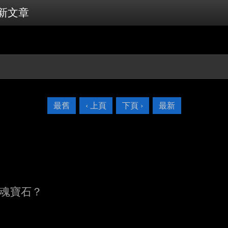
新文章
最舊
‹ 上頁
下頁 ›
最新
魂寶石？