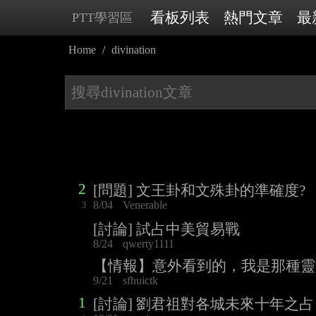
看板列表
熱門文章
最
PTT學習區
Home
divination
2
[問題] 文王卦和文殊卦的準確度?
8/04
Venerable
3
[討論] 試占中美貿易戰
8/24
qwerty1111
【情報】意外看到的，我是那種靈
9/21
sfhuictk
1
[討論] 劉君祖對各城未來十年之占