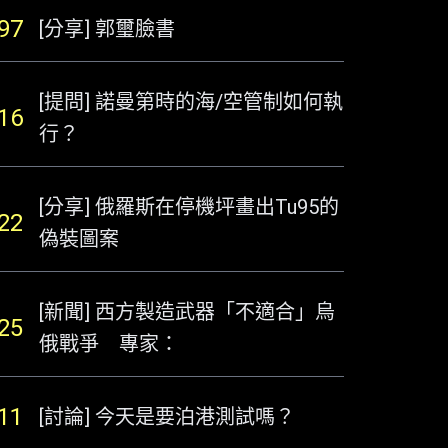
97
[分享] 郭璽臉書
[提問] 諾曼第時的海/空管制如何執
16
行？
[分享] 俄羅斯在停機坪畫出Tu95的
22
偽裝圖案
[新聞] 西方製造武器「不適合」烏
25
俄戰爭 專家：
11
[討論] 今天是要泊港測試嗎？