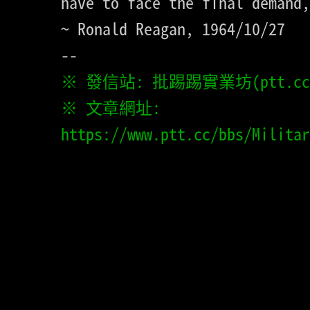
have to face the final demand,
~ Ronald Reagan, 1964/10/27

※ 文章網址: 
https://www.ptt.cc/bbs/Milita