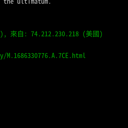
 the ultimatum.

ry/M.1686330776.A.7CE.html