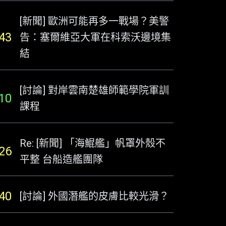
[新聞] 歐洲可能再多一戰場？美警
43
告：塞爾維亞大軍在科索沃邊境集
結
[討論] 對岸雲南楚雄師範學院軍訓
10
課程
Re: [新聞] 「海鯤艦」帆罩外殼不
26
平整 台船造艦團隊
40
[討論] 外國潛艦的皮膚比較光滑？