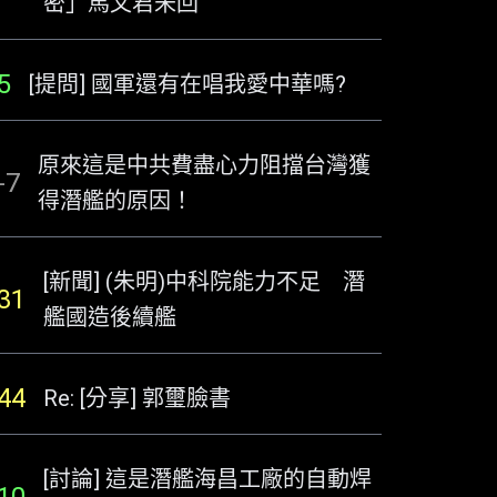
密」馬文君未回
5
[提問] 國軍還有在唱我愛中華嗎?
原來這是中共費盡心力阻擋台灣獲
-7
得潛艦的原因！
[新聞] (朱明)中科院能力不足 潛
31
艦國造後續艦
44
Re: [分享] 郭璽臉書
[討論] 這是潛艦海昌工廠的自動焊