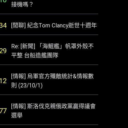
10
接機嗎？
34
[閒聊] 紀念Tom Clancy逝世十週年
Re: [新聞] 「海鯤艦」帆罩外殼不
29
平整 台船造艦團隊
[情報] 烏軍官方殲敵統計&情報數
12
則 (23/10/1)
[情報] 斯洛伐克親俄政黨贏得議會
77
選舉