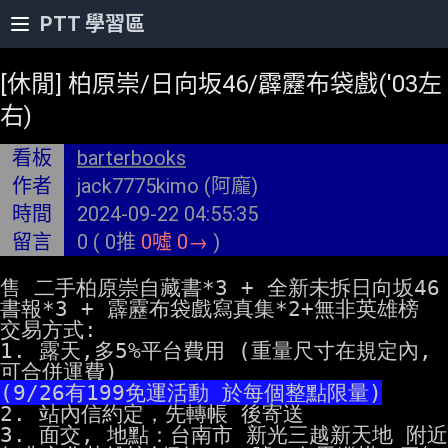
PTT 學習區
Open main menu
[休閒] 柏原崇/日向坂46/霹靂布袋戲('03左
右)
看板
barterbooks
作者
jack7775kimo
(阿龐)
時間
2024-09-22 04:55:35
留言
0 (
0推
0噓
0→
)
售 二手柏原崇自藏書*3 + 全新未拆日向坂46
書報*3 + 霹靂布袋戲寫真集*2+無非英雄榜

交易方式:

1. 露天,多5%平台費用 (重量尺寸在規定內,
(9/26有199免運活動 於每個整點限量)
2. 站內信約定，先轉帳 後寄送

3. 面交, 地點：台南市 新光三越新天地 附近
