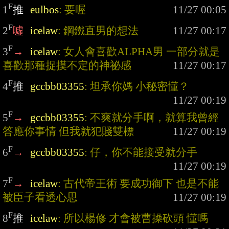
F
1
推
eulbos
: 要喔
F
2
噓
icelaw
: 鋼鐵直男的想法
F
3
→
icelaw
: 女人會喜歡ALPHA男 一部分就是
喜歡那種捉摸不定的神祕感
F
4
推
gccbb03355
: 坦承你媽 小秘密懂？
F
5
→
gccbb03355
: 不爽就分手啊，就算我曾經
答應你事情 但我就犯賤雙標
F
6
→
gccbb03355
: 仔，你不能接受就分手
F
7
→
icelaw
: 古代帝王術 要成功御下 也是不能
被臣子看透心思
F
8
推
icelaw
: 所以楊修 才會被曹操砍頭 懂嗎