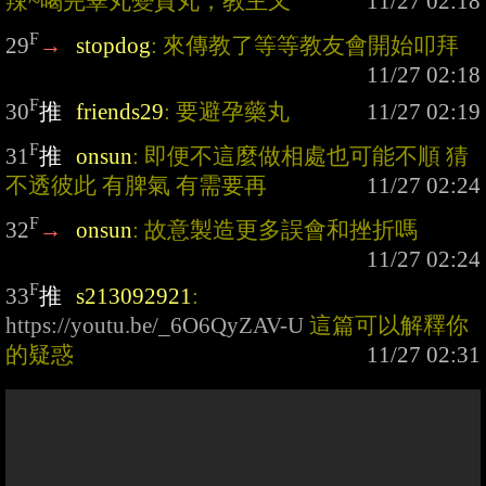
辣~喝完睪丸變貢丸，教主又
F
29
→
stopdog
: 來傳教了等等教友會開始叩拜
F
30
推
friends29
: 要避孕藥丸
F
31
推
onsun
: 即便不這麼做相處也可能不順 猜
不透彼此 有脾氣 有需要再
F
32
→
onsun
: 故意製造更多誤會和挫折嗎
F
33
推
s213092921
: 
https://youtu.be/_6O6QyZAV-U
 這篇可以解釋你
的疑惑