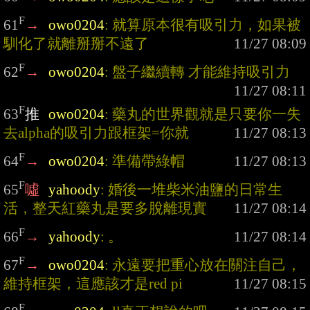
F
61
→
owo0204
: 就算原本很有吸引力，如果被
馴化了就離掰掰不遠了
F
62
→
owo0204
: 盤子繼續轉 才能維持吸引力
F
63
推
owo0204
: 藥丸的世界觀就是只要你一失
去alpha的吸引力跟框架=你就
F
64
→
owo0204
: 準備帶綠帽
F
65
噓
yahoody
: 婚後一堆柴米油鹽的日常生
活，整天紅藥丸是要多脫離現實
F
66
→
yahoody
: 。
F
67
→
owo0204
: 永遠要把重心放在關注自己，
維持框架，這應該才是red pi
F