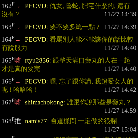
F
162
→
PECVD
: 仇女, 魯蛇, 肥宅什麼的, 還有
沒有 ?
F
163
→
PECVD
: 要不要多罵一點 ?
F
164
→
PECVD
: 看罵別人能不能讓你的話比較
有說服力
F
165
噓
rtyu2836
: 跟整天滿口藥丸的人在一起
才是真的要完
F
166
→
PECVD
: 喔, 忘了跟你講, 我超愛女人的
呢 ! 哈哈哈 !
F
167
噓
shimachokong
: 誰跟你說那些是藥丸？
F
168
推
namis77
: 會這樣問 一定做的很爛
F