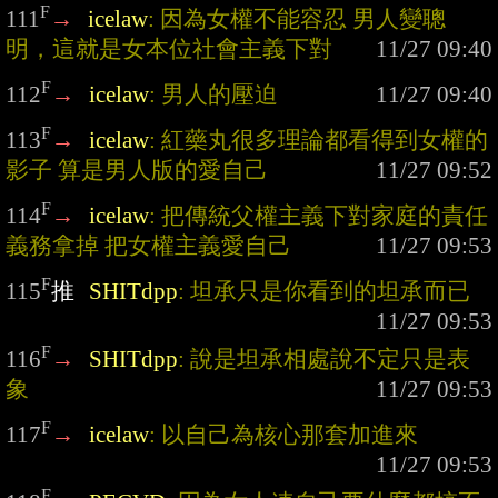
F
111
→
icelaw
: 因為女權不能容忍 男人變聰
明，這就是女本位社會主義下對
F
112
→
icelaw
: 男人的壓迫
F
113
→
icelaw
: 紅藥丸很多理論都看得到女權的
影子 算是男人版的愛自己
F
114
→
icelaw
: 把傳統父權主義下對家庭的責任 
義務拿掉 把女權主義愛自己
F
115
推
SHITdpp
: 坦承只是你看到的坦承而已
F
116
→
SHITdpp
: 說是坦承相處說不定只是表
象
F
117
→
icelaw
: 以自己為核心那套加進來
F