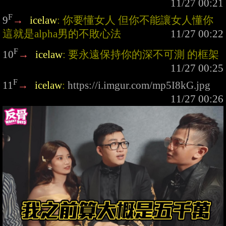
F
9
→
icelaw
: 你要懂女人 但你不能讓女人懂你 
這就是alpha男的不敗心法
F
10
→
icelaw
: 要永遠保持你的深不可測 的框架
F
11
→
icelaw
: 
https://i.imgur.com/mp5I8kG.jpg