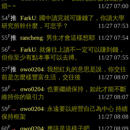
煩= =
F
54
推
FarkU
: 國中讀完就可賺錢了，你讀大學
研究所幹什麼，可悲乎？
F
55
推
rancheng
: 男生才會這樣想耶
F
56
→
FarkU
: 就像往上讀不一定可以賺到錢，
但你至少有點本事可以去搏。
F
57
推
owo0204
: 我想紅丸的意思是說，你交往
前是怎麼樣豐富生活，交往後
F
58
→
owo0204
: 也要繼續保持，如此才能不斷
維持你的吸引力
F
59
→
owo0204
: 永遠要以經營自己為中心 持續
保持框架
F
60
→
owo0204
: 應該是這樣子吧