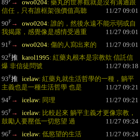
F
89
→
owo0204
: 藥丸的世界觀就是沒有溝通跟
信任，只有誰框架強價值高聽
F
90
→
owo0204
: 誰的，然後永遠不能示弱或自
我揭露，感覺像是感情受過重
F
91
→
owo0204
: 傷的人寫出來的
F
92
推
karol1995
: 紅藥丸根本是宗教欸 信託信
爆 非信徒問號
F
93
推
icelaw
: 紅藥丸就生活哲學的一種，躺平
主義也是一種生活哲學 也是
F
94
→
icelaw
: 同理
F
95
→
icelaw
: 比較起來 躺平主義才更像宗教，
鼓勵人要壓低一切慾望 過
F
96
→
icelaw
: 低慾望的生活