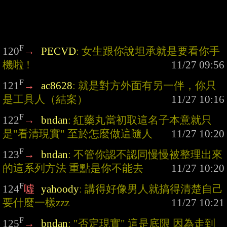
F
120
→
PECVD
: 女生跟你說坦承就是要看你手
機啦 !
F
121
→
ac8628
: 就是對方外面有另一伴，你只
是工具人（結案）
F
122
→
bndan
: 紅藥丸當初取這名子本意就只
是"看清現實" 至於怎麼做這隨人
F
123
→
bndan
: 不管你認不認同慢慢被整理出來
的這系列方法 重點是你不能去
F
124
噓
yahoody
: 講得好像男人就搞得清楚自己
要什麼一樣zzz
F
125
→
bndan
: "否定現實" 這是底限 因為走到