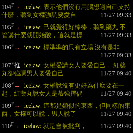
F
104
→
icelaw
: 表示他們沒有用腦想過自己支持
什麼，聽到女權強調要愛自
F
105
→
icelaw
: 己就覺得好棒棒，聽到藥丸 不
管講什麼就開始酸，這就是標
F
106
→
icelaw
: 標準準的只有立場 沒有是非
F
107
推
icelaw
: 女權愛講女人要愛自己， 紅藥
丸卻強調男人要愛自己
F
108
→
icelaw
: 女權說沒有更好為什麼要在一
起，紅藥丸說女人是慕強擇偶
F
109
→
icelaw
: 這都是類似的東西，但同樣的東
西，女權可以說，男人說了
F
110
→
icelaw
: 就是會被批判，