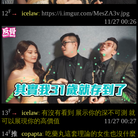
F
12
→
icelaw
: 
https://i.imgur.com/MesZA3v.jpg
F
13
→
icelaw
: 有沒有看到 展示你的深不可測 就
可以展現你的高價值
F
14
推
copapta
: 吃藥丸這套理論的女生也沒什麼