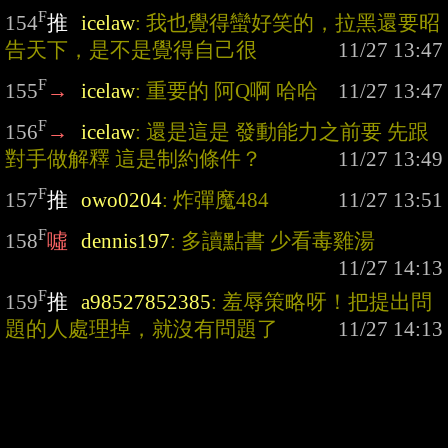
F
154
推
icelaw
: 我也覺得蠻好笑的，拉黑還要昭
告天下，是不是覺得自己很
F
155
→
icelaw
: 重要的 阿Q啊 哈哈
F
156
→
icelaw
: 還是這是 發動能力之前要 先跟
對手做解釋 這是制約條件？
F
157
推
owo0204
: 炸彈魔484
F
158
噓
dennis197
: 多讀點書 少看毒雞湯
F
159
推
a98527852385
: 羞辱策略呀！把提出問
題的人處理掉，就沒有問題了