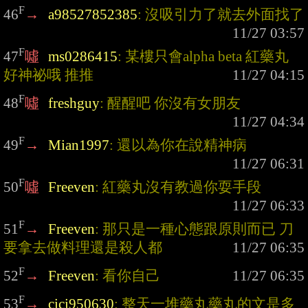
F
46
→
a98527852385
: 沒吸引力了就去外面找了
F
47
噓
ms0286415
: 某樓只會alpha beta 紅藥丸 
好神祕哦 推推
F
48
噓
freshguy
: 醒醒吧 你沒有女朋友
F
49
→
Mian1997
: 還以為你在說精神病
F
50
噓
Freeven
: 紅藥丸沒有教過你耍手段
F
51
→
Freeven
: 那只是一種心態跟原則而已 刀
要拿去做料理還是殺人都
F
52
→
Freeven
: 看你自己
F
53
→
cici950630
: 整天一堆藥丸藥丸的文是多