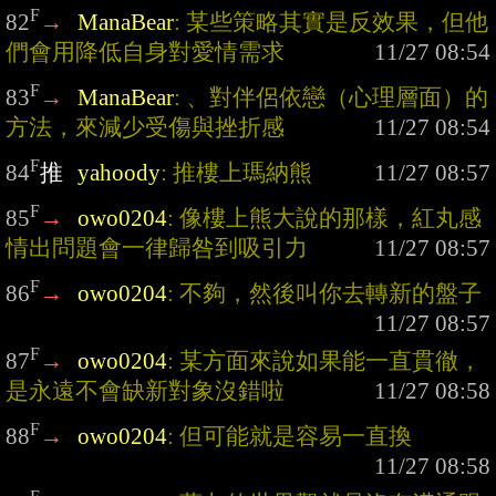
F
82
→
ManaBear
: 某些策略其實是反效果，但他
們會用降低自身對愛情需求
F
83
→
ManaBear
: 、對伴侶依戀（心理層面）的
方法，來減少受傷與挫折感
F
84
推
yahoody
: 推樓上瑪納熊
F
85
→
owo0204
: 像樓上熊大說的那樣，紅丸感
情出問題會一律歸咎到吸引力
F
86
→
owo0204
: 不夠，然後叫你去轉新的盤子
F
87
→
owo0204
: 某方面來說如果能一直貫徹，
是永遠不會缺新對象沒錯啦
F
88
→
owo0204
: 但可能就是容易一直換