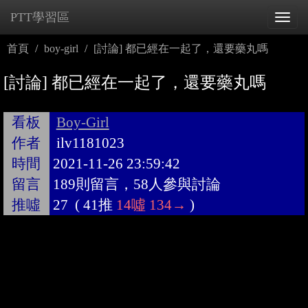
PTT學習區
Tog
navi
首頁
boy-girl
[討論] 都已經在一起了，還要藥丸嗎
[討論] 都已經在一起了，還要藥丸嗎
看板
Boy-Girl
作者
ilv1181023
時間
2021-11-26 23:59:42
留言
189則留言，58人參與討論
推噓
27
(
41推
14噓
134→
)