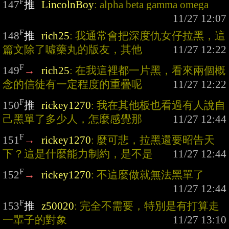
F
147
推
LincolnBoy
: alpha beta gamma omega
F
148
推
rich25
: 我通常會把深度仇女仔拉黑，這
篇文除了噓藥丸的版友，其他
F
149
→
rich25
: 在我這裡都一片黑，看來兩個概
念的信徒有一定程度的重疊呢
F
150
推
rickey1270
: 我在其他板也看過有人說自
己黑單了多少人，怎麼感覺那
F
151
→
rickey1270
: 麼可悲，拉黑還要昭告天
下？這是什麼能力制約，是不是
F
152
→
rickey1270
: 不這麼做就無法黑單了
F
153
推
z50020
: 完全不需要，特別是有打算走
一輩子的對象