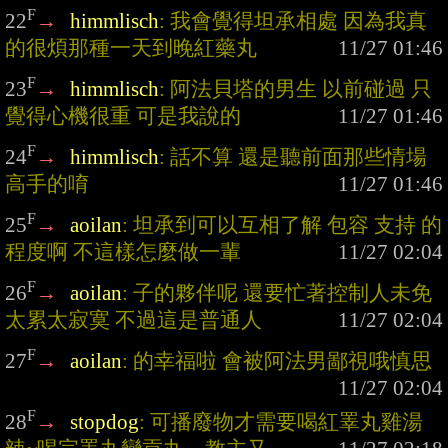
F
22
→
himmlisch
: 我會覺得坦承相處 因為我真
的很煩那種一天到晚紅藥丸
F
23
→
himmlisch
: 阿法貝塔的男生 以前碰過 只
覺得心機很重 可是我說的
F
24
→
himmlisch
: 話不算 還是聽前面那些情場
高手的唷
F
25
→
aoilan
: 坦承到可以互相了解 包容 支持 的
程度啊 不這樣怎麼做一輩
F
26
→
aoilan
: 子的夥伴呢 還要忙著控制人未免
太累太寂寞 不過這是普通人
F
27
→
aoilan
: 的幸福啦 會被阿法男鄙視哦慎思
F
28
→
stopdog
: 可播廢物才需要喝紅睪丸雞湯