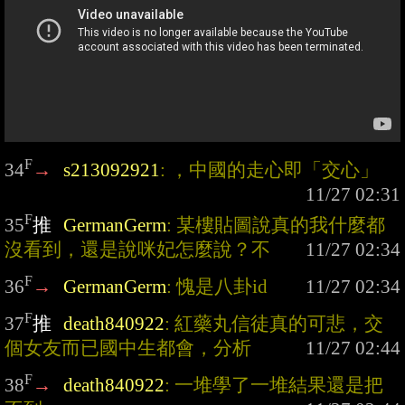
F
34
→
s213092921
: ，中國的走心即「交心」
F
35
推
GermanGerm
: 某樓貼圖說真的我什麼都
沒看到，還是說咪妃怎麼說？不
F
36
→
GermanGerm
: 愧是八卦id
F
37
推
death840922
: 紅藥丸信徒真的可悲，交
個女友而已國中生都會，分析
F
38
→
death840922
: 一堆學了一堆結果還是把