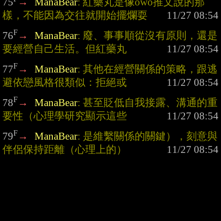
75
→
ManaBear
: 紅藥丸是像owo推文說的那
樣，不能因為交往就開始擺爛耍
F
76
→
ManaBear
: 廢、事事順從沒有原則，還是
要經營自己生活。但紅藥丸
F
77
→
ManaBear
: 其他在經營關係的策略，跟逃
避依戀風格很類似：拒絕或
F
78
→
ManaBear
: 甚至貶低自我接露、溝通的重
要性（心理學研究顯示這些
F
79
→
ManaBear
: 是維繫關係的關鍵），刻意與
伴侶保持距離（心理上的）