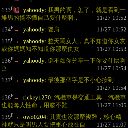
F
133
噓
yahoody
: 我男的啊，怎了，就是看到一
堆男的搞不懂自己要什麼啊，
F
134
→
yahoody
: 聳肩
F
135
→
yahoody
: 整天罵女人，真不知道你女友
或你媽媽知不知道你那麼仇女
F
136
→
yahoody
: 倒不如你分享一下你要什麼啊
ㄓ
F
137
→
yahoody
: 最後那個字是不小心按到
F
138
→
rickey1270
: 汽機車是交通工具，汽機車
也能奪人性命，用腦不難
F
139
→
owo0204
: 其實也沒那麼複雜，核心精
神就只是叫男人要把重心放在自