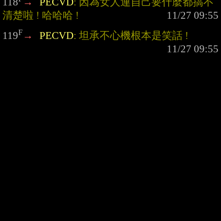
118
→
PECVD
: 因為女人連自己要什麼都搞不
清楚啦 ! 哈哈哈 !
F
119
→
PECVD
: 坦承不心機根本是笑話 !