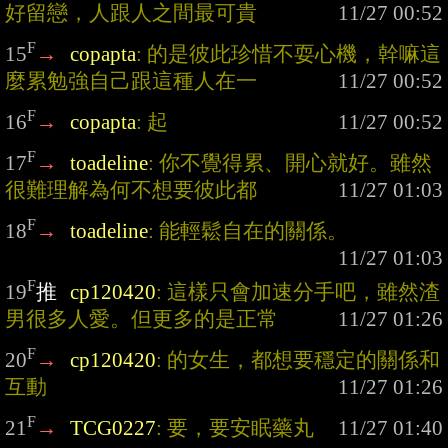
好留戀，人跟人之間最可貴
F
15
→
copapta
: 的是彼此珍惜不耍心機，幹嘛這
麼累勉強自己跟這種人在一
F
16
→
copapta
: 起
F
17
→
toadeline
: 你不覺得累、開心就好。雖然
很難理解為何不想要彼此都
F
18
→
toadeline
: 能輕鬆自在的關係。
F
19
推
cp120420
: 這樣只會加速分手吧，雖然渣
男很多人愛。但更多的是正常
F
20
→
cp120420
: 的女生，都想要穩定的關係和
互動
F
21
→
TCG0227
: 要，要安眠藥丸