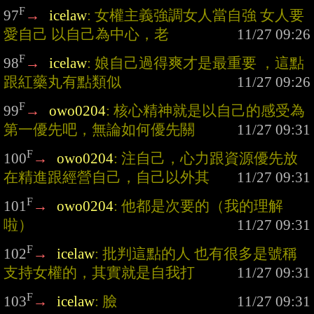
F
97
→
icelaw
: 女權主義強調女人當自強 女人要
愛自己 以自己為中心，老
F
98
→
icelaw
: 娘自己過得爽才是最重要 ，這點
跟紅藥丸有點類似
F
99
→
owo0204
: 核心精神就是以自己的感受為
第一優先吧，無論如何優先關
F
100
→
owo0204
: 注自己，心力跟資源優先放
在精進跟經營自己，自己以外其
F
101
→
owo0204
: 他都是次要的（我的理解
啦）
F
102
→
icelaw
: 批判這點的人 也有很多是號稱
支持女權的，其實就是自我打
F
103
→
icelaw
: 臉