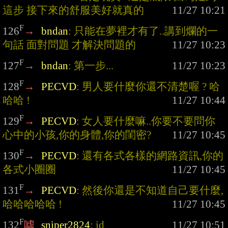
這步 接下來的舒服美好就真的
F
126
→
bndan
: 只能在夢裡才有了..講到爛的一
句話 面對問題 才解決問題的
F
127
→
bndan
: 第一步...
F
128
→
PECVD
: 男人要什麼你還不清楚喔 ? 哈
哈哈 !
F
129
→
PECVD
: 女人要什麼嘛..你要不要問你
心中的小孩,你的身體,你的閨密?
F
130
→
PECVD
: 還有各式各樣的網路資訊,你的
各式小圈圈
F
131
→
PECVD
: 然後你還是不知道自己要什麼, 
哈哈哈哈哈 !
F
132
噓
sniper2824
: id