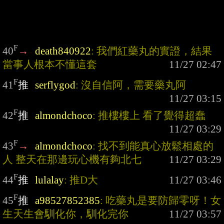
F
40
→
death840922
: 我們紅藥丸的實證，結果
當事人根本不懂這套
F
41
推
serflygod
: 沒自信阿，需要藥丸阿
F
42
推
almondchoco
: 推樓樓上 看了覺得超蠢
F
43
→
almondchoco
: 找不到能真心放鬆相處的
人 整天在那邊玩心機有夠北七
F
44
推
lulalay
: 推D大
F
45
推
a98527852385
: 吃藥丸是要防歸零呀！女
生天生會馴化你，馴化完你