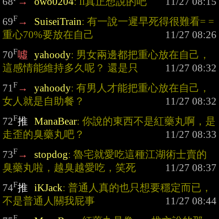
68
→
owo0204
: ll真正想說的吧
F
69
→
SuiseiTrain
: 有一說一遲早死得很難看= = 
重心70%要放在自己
F
70
噓
yahoody
: 男女兩邊都把重心放在自己，
這感情能維持多久呢？ 還是只
F
71
→
yahoody
: 有男人才能把重心放在自己，
女人就是自助餐？
F
72
推
ManaBear
: 你說的東西不是紅藥丸啊，是
走歪的臭藥丸吧？
F
73
→
stopdog
: 魯宅就愛吃這種江湖術士賣的
臭藥丸啦，越臭越愛吃，笑死
F
74
推
iKJack
: 普通人真的也只想要穩定而已，
不是普通人關我屁事
F