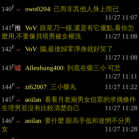
F
140
→
owo0204
: 己而非其他人身上而已
F
141
推
VoV
: 跟菜刀一樣,還是有它優點,看你怎
麼用,不要像貝塔男被女權洗
F
142
→
VoV
: 腦,最後歸零淨身就好笑了
F
143
噓
Allenhung400
: 到底在藥三小 可悲
F
144
→
zi62007
: 三小藥丸
F
145
→
aoilan
: 看看月老廟男女信眾的求偶條件 
生理男並沒有比較清楚自己
F
146
→
aoilan
: 要什麼 眼高手低和迷惘不分男
女