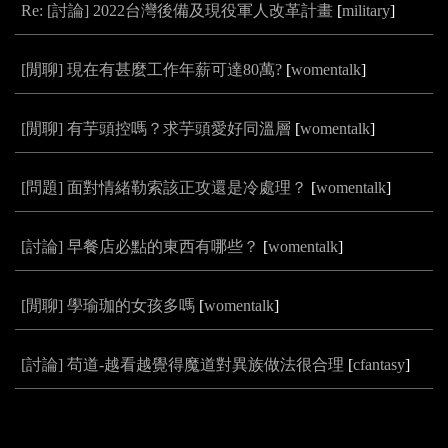
Re: [討論] 2022台灣後備及現役軍人改革計畫
[
military
]
[閒聊] 現在有甚麼工作年薪可達80萬?
[
womentalk
]
[閒聊] 有芋頭控嗎？求芋頭愛好同溫層
[
womentalk
]
[問題] 面對情緒勒索該正攻還是冷處理？
[
womentalk
]
[討論] 早餐店必點的東西有哪些？
[
womentalk
]
[閒聊] 學瑜珈的女孩多嗎
[
womentalk
]
[討論] 苟道-越看越覺得魔道對異族做法很合理
[
cfantasy
]