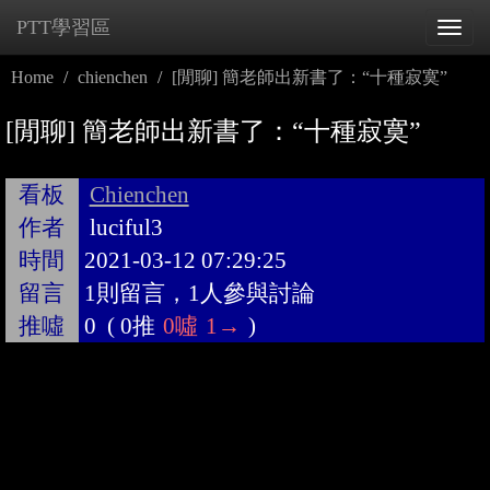
PTT學習區
Tog
navi
Home
chienchen
[閒聊] 簡老師出新書了：“十種寂寞”
[閒聊] 簡老師出新書了：“十種寂寞”
看板
Chienchen
作者
luciful3
時間
2021-03-12 07:29:25
留言
1則留言，1人參與討論
推噓
0
(
0推
0噓
1→
)