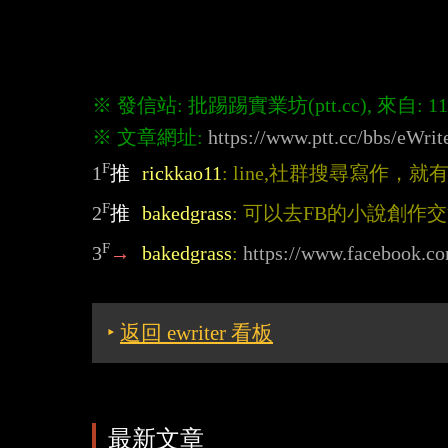
※ 文章網址: 
https://www.ptt.cc/bbs/eWr
F
1
推
rickkao11
: line,社群搜尋寫作，
F
2
推
bakedgrass
: 可以去FB的小說創作
F
3
→
bakedgrass
: 
https://www.facebook.c
‣
返回 ewriter 看板
最新文章