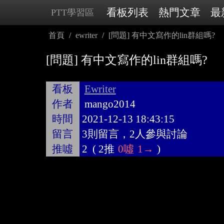
看板列表
熱門文章
最
PTT學習區
首頁
ewriter
[問題] 有中文寫作的lin群組嗎?
[問題] 有中文寫作的lin群組嗎?
看板
Ewriter
作者
mango2014
時間
2021-12-13 18:43:15
留言
3則留言，2人參與討論
推噓
2
(
2推
0噓
1→
)