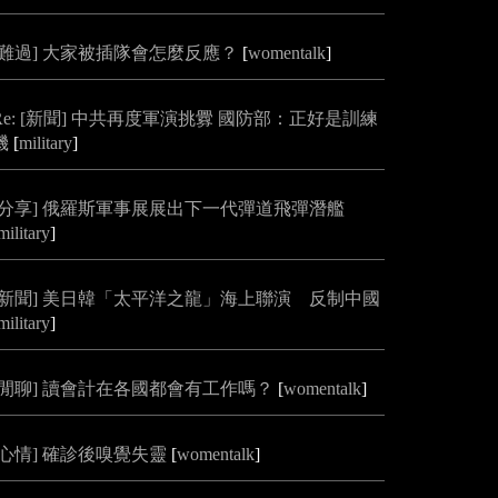
[難過] 大家被插隊會怎麼反應？
[
womentalk
]
Re: [新聞] 中共再度軍演挑釁 國防部：正好是訓練
機
[
military
]
[分享] 俄羅斯軍事展展出下一代彈道飛彈潛艦
military
]
[新聞] 美日韓「太平洋之龍」海上聯演 反制中國
military
]
[閒聊] 讀會計在各國都會有工作嗎？
[
womentalk
]
[心情] 確診後嗅覺失靈
[
womentalk
]