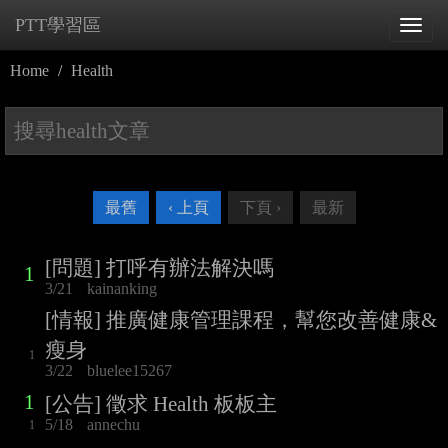
PTT學習區
Tog
navi
Home
Health
最舊
‹ 上頁
下頁 ›
最新
[問題] 打呼有辦法解決嗎
1
3/21
kainanking
[情報] 推廣健康管理課程，幫您改善健康&
瘦身
1
3/22
bluelee15267
1
[公告] 徵求 Health 板板主
5/18
annechu
1