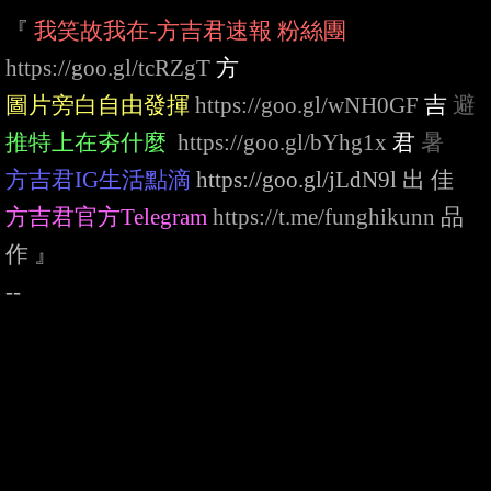
『 
我笑故我在-方吉君速報 粉絲團
https://goo.gl/tcRZgT
方
圖片旁白自由發揮
https://goo.gl/wNH0GF
吉
避
推特上在夯什麼
https://goo.gl/bYhg1x
君
暑
方吉君IG生活點滴
方吉君官方Telegram
https://t.me/funghikunn
 品 
作 』
