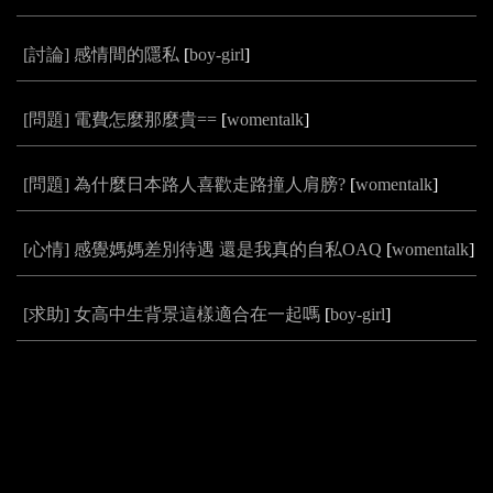
[討論] 感情間的隱私
[
boy-girl
]
[問題] 電費怎麼那麼貴==
[
womentalk
]
[問題] 為什麼日本路人喜歡走路撞人肩膀?
[
womentalk
]
[心情] 感覺媽媽差別待遇 還是我真的自私OAQ
[
womentalk
]
[求助] 女高中生背景這樣適合在一起嗎
[
boy-girl
]