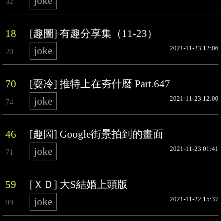
joke
32
18
[趣圖] 有趣分享集（11-23）
2021-11-23 12:06
joke
20
70
[耍冷] 推特上在夯什麼 Part.647
2021-11-23 12:00
joke
74
46
[趣圖] Google街景拍到的畫面
2021-11-23 01:41
joke
71
59
[ＸＤ] 大S結婚上頭版
2021-11-22 15:37
joke
99