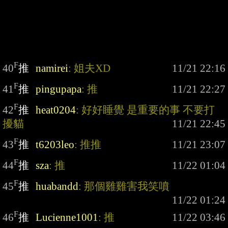
F
40
推
namirei
: 姐夫XD
F
41
推
pingupapa
: 推
F
42
推
heat0204
: 好好睡覺 是重要的事 不要打
擾貓
F
43
推
t6203leo
: 推推
F
44
推
sza
: 推
F
45
推
huabandd
: 那個雞雞害我笑噴
F
46
推
Lucienne1001
: 推