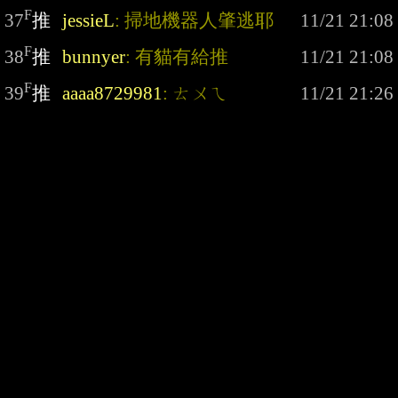
F
37
推
jessieL
: 掃地機器人肇逃耶
F
38
推
bunnyer
: 有貓有給推
F
39
推
aaaa8729981
: ㄊㄨㄟ