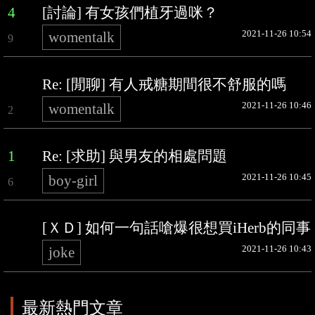
4
[討論] 有女孩們植牙過咪？
2021-11-26 10:54
womentalk
9
Re: [閒聊] 有人戒糖期間很不舒服的嗎
2021-11-26 10:46
womentalk
2
1
Re: [求助] 與男友的相處問題
2021-11-26 10:45
boy-girl
6
[ＸＤ] 如何一句話嗆爆很想買iHerb的同事
2021-11-26 10:43
joke
最新熱門文章