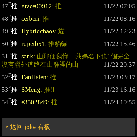
F
47
推
grace00912
: 推
F
48
推
cerberi
: 推
F
49
推
Hybridchaos
: 貓
F
50
推
rupetb51
: 推貓貓
F
51
推
sank
: 山那個我懂，我媽名下也1個完全
沒有聯外道路在山群裡的山
F
52
推
FanHalen
: 推
F
53
推
SMeng
: 推!!
F
54
推
e3502849
: 推
‣
返回 joke 看板