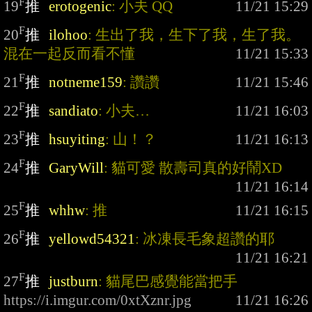
F
19
推
erotogenic
: 小夫 QQ
F
20
推
ilohoo
: 生出了我，生下了我，生了我。
混在一起反而看不懂
F
21
推
notneme159
: 讚讚
F
22
推
sandiato
: 小夫…
F
23
推
hsuyiting
: 山！？
F
24
推
GaryWill
: 貓可愛 散壽司真的好鬧XD
F
25
推
whhw
: 推
F
26
推
yellowd54321
: 冰凍長毛象超讚的耶
F
27
推
justburn
: 貓尾巴感覺能當把手
https://i.imgur.com/0xtXznr.jpg