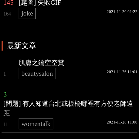
145
[趣圖] 失敗GIF
2021-11-20 01:22
joke
164
最新文章
肌膚之鑰空空賞
2021-11-26 11:01
beautysalon
1
3
[問題] 有人知道台北或板橋哪裡有方便老師遠
距
2021-11-26 11:00
womentalk
11