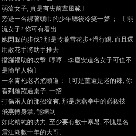
弱流女子, 真是有失前輩風範〕

旁邊一名綁著頭巾的少年聽後冷笑一聲 ； 〔 弱
流女子? 你可有看出

她閃躲的步伐? 那是玲瓏雪花步+滑行踢, 而且還
用散花手將助手推去

擋羅福助的攻擊, 哼哼....李慶安這名女子可也不
是簡單人物〕

一名青袍老者搖頭道；〔可是薑還是老的辣, 你
看到羅躍過桌子, 一招

打傷兩人的那招沒有, 那是虎燕拳中的必殺技- 
飛燕轉身掌, 能練到

如此精純的功力, 至少要有數十寒暑, 不愧是名
震江湖數十年的大哥〕
