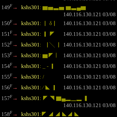
F
149
→
kshs301
: ▆▅▃▅ ▆▃▄▆
F
150
→
kshs301
: ▏ δ▏
F
151
→
kshs301
: ▎ ◤
F
152
→
kshs301
: ▕ ╲ ▏
F
153
→
kshs301
: ▆◤ ∣
F
154
→
kshs301
: _ - ▎
F
155
→
kshs301
: /
F
156
→
kshs301
: ∕ ◣ ▎
F
157
→
kshs301
: ◤ ◥ ▇▄▂▁▂ ▍
F
158
→
kshs301
:◤ ◢ ◢ ◣◢ ◣