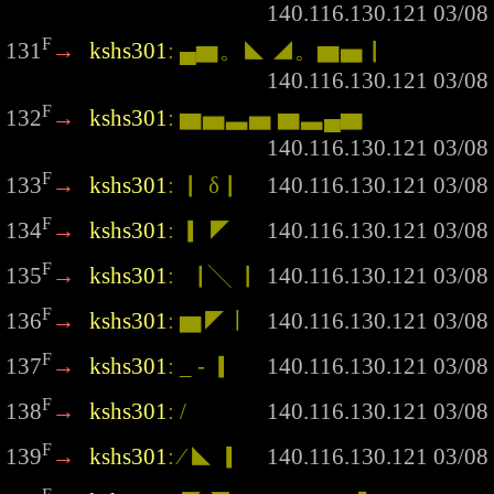
F
131
→
kshs301
: ▄▆。◣ ◢。▆▅▏
F
132
→
kshs301
: ▆▅▃▅ ▆▃▄▆
F
133
→
kshs301
: ▏ δ▏
F
134
→
kshs301
: ▎ ◤
F
135
→
kshs301
: ▕ ╲ ▏
F
136
→
kshs301
: ▆◤ ∣
F
137
→
kshs301
: _ - ▎
F
138
→
kshs301
: /
F
139
→
kshs301
: ∕ ◣ ▎