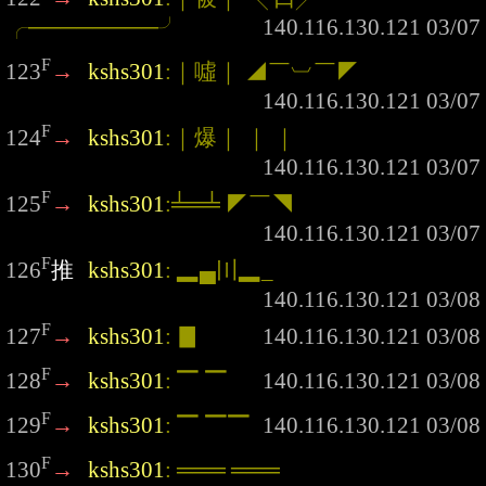
╭────────╯
F
123
→
kshs301
:｜噓｜ ◢￣︺￣◤
F
124
→
kshs301
:｜爆｜ ｜ ｜
F
125
→
kshs301
:╧═╧ ◤￣◥
F
126
推
kshs301
: ▂▄〣▂_
F
127
→
kshs301
: ▊
F
128
→
kshs301
: ▔ ▔
F
129
→
kshs301
: ▔ ▔▔
F
130
→
kshs301
: ═══ ═══