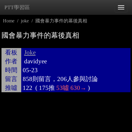
PTT學習區
Tog
navi
Home
joke
國會暴力事件的幕後真相
國會暴力事件的幕後真相
看板
Joke
作者
davidyee
時間
05-23
留言
858則留言，206人參與討論
推噓
122
(
175推
53噓
630→
)