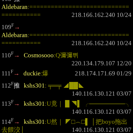
Aldebaran
:============================
===========
F
109
→
Aldebaran
:============================
===========
F
110
→
Cosmosooo
:Q彌彌쀠
F
111
→
duckie
:爆
F
112
推
kshs301
: ╤═╤ ◢██◣
F
113
→
kshs301
:U竟｜ █ ◥▌ ╭────────╮
F
114
→
kshs301
:U然｜ ◤□︵□▌ │把boyo拖出
去餵洨│