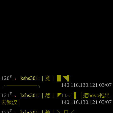
F
120
→
kshs301
:｜竟｜ █ ◥▌ 
╭────────╮
F
121
→
kshs301
:｜然｜ ◤□︵□▌ │把boyo拖出
去餵洨│
F
122
→
kshs301
:｜被｜ ╲ 口╱ 