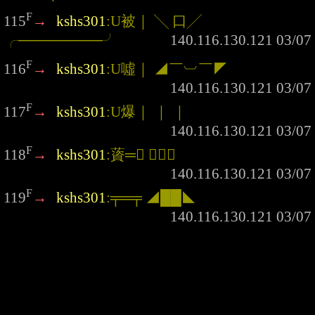
F
115
→
kshs301
:U被｜ ╲ 口╱ 
╭────────╯
F
116
→
kshs301
:U噓｜ ◢￣︺￣◤
F
117
→
kshs301
:U爆｜ ｜ ｜
F
118
→
kshs301
:薋═ ◤￣◥
F
119
→
kshs301
:╤═╤ ◢██◣