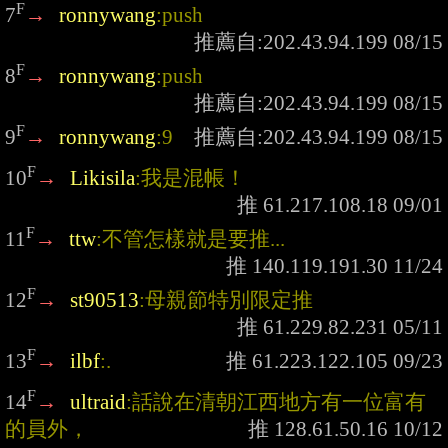
F
7
→
ronnywang
:push
F
8
→
ronnywang
:push
F
9
→
ronnywang
:9
F
10
→
Likisila
:我是混帳！
F
11
→
ttw
:不管怎樣就是要推...
F
12
→
st90513
:母親節特別限定推
F
13
→
ilbf
:.
F
14
→
ultraid
:話說在清朝江西地方有一位富有
的員外，