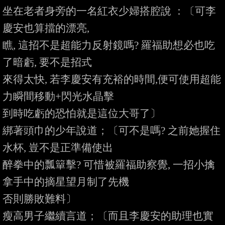
坐在老者身旁的一名紅衣少婦搭腔說 ：〔可李
慶安也算擋的漂亮,

瞧, 這招不是超能力反射鏡嗎? 羅福助想必也吃
了暗虧, 要不是招式

來得太快, 若李慶安有充裕的時間,便可使用超能
力瞬間移動+閃光水晶擊

到時吃虧的恐怕就是這位大哥了〕

綁著頭巾的少年說道；〔可不是嗎? 之前她握住
水杯, 豈不是正準備使出

醉拳中的瓢簞擊? 可惜被羅福助察覺, 一招小擒
拿手中的摘星望月制了先機

否則勝敗難料〕

瘦高男子繼續言道；〔而且李慶安的助理也實