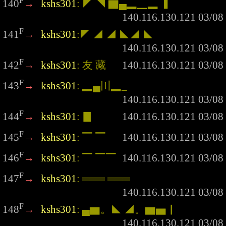
F
140
→
kshs301
: ◤ ◥ ▇▄▂▁▂ ▍
F
141
→
kshs301
:◤ ◢ ◢ ◣◢ ◣
F
142
→
kshs301
: 友 藏
F
143
→
kshs301
: ▂▄〣▂_
F
144
→
kshs301
: ▊
F
145
→
kshs301
: ▔ ▔
F
146
→
kshs301
: ▔ ▔▔
F
147
→
kshs301
: ═══ ═══
F
148
→
kshs301
: ▄▆。◣ ◢。▆▅▏