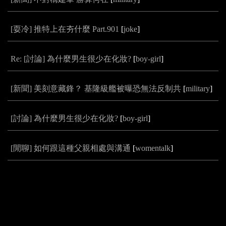
[耍冷] 推特上在夯什麼 Part.901
[
joke
]
Re: [討論] 為什麼男生很少在化妝?
[
boy-girl
]
[新聞] 美刻意藏鋒？ 基隆級艦被曝恐無法反制共
[
military
]
[討論] 為什麼男生很少在化妝?
[
boy-girl
]
[閒聊] 如何跟這種父親相處與溝通
[
womentalk
]