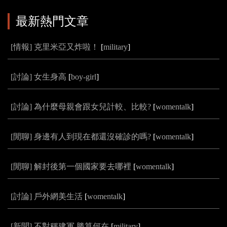
最新熱門文章
[情報] 克里米亞又炸啦！
[
military
]
[討論] 女生身高
[
boy-girl
]
[討論] 為什麼母親會跟女兒計較、比較?
[
womentalk
]
[閒聊] 身邊有人到現在都還沒確診的嗎?
[
womentalk
]
[閒聊] 解封後第一個國家要去哪裡
[
womentalk
]
[討論] 戶外網美生活
[
womentalk
]
[新聞] 不對稱建軍 勝算何在
[
military
]