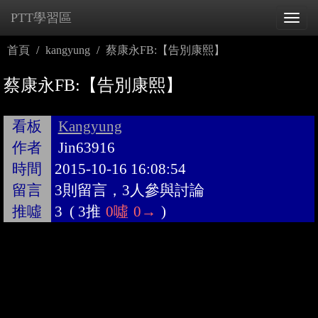
PTT學習區
Tog
navi
首頁
kangyung
蔡康永FB:【告別康熙】
蔡康永FB:【告別康熙】
看板
Kangyung
作者
Jin63916
時間
2015-10-16 16:08:54
留言
3則留言，3人參與討論
推噓
3
(
3推
0噓
0→
)