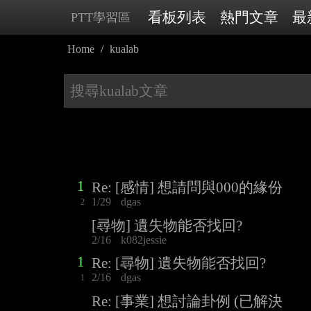
看板列表
熱門文章
最
PTT學習區
Home
kualab
1
Re: [感情] 想請問與000的緣份
1/29
dgas
2
[尋物] 遺失物能否找回?
2/16
k082jessie
1
Re: [尋物] 遺失物能否找回?
2/16
dgas
1
Re: [事業] 想討論卦例 (已解決