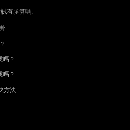
所考試有勝算嗎.
卜卦
？
事業嗎？
事業嗎？
決方法