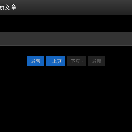
新文章
最舊
‹ 上頁
下頁 ›
最新