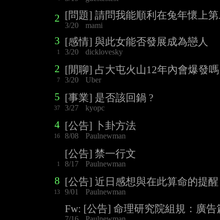
[問題] 請問我能順利在兔年懷上第
2
3/20
mami
3
[感情] 與此女能否發展成為戀人
3/20
dicklovesky
1
2
[閒聊] 占大屯火山12年內會爆發嗎
3/20
Uber
7
5
[事業] 是否該回鍋 ?
3/27
kyopc
37
4
[公告] 卜卦方法
8/08
Paulnewman
16
[公告] 禁一行文
8/17
Paulnewman
1
8
[公告] 近日感想與在此算命的提醒
9/01
Paulnewman
13
Fw: [公告] 命理研究院組規：廣告
7/16
Paulnewman