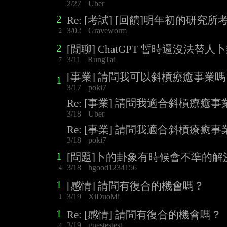
2/27
Uber
2
Re: [考試] [回饋]明年初的研究
3/02
Graveworm
2
2
[閒聊] ChatGPT 暫時還沒法替人
3/11
RungTai
7
[事業] 請問我可以斜槓療癒事業嗎
1
3/17
poki7
Re: [事業] 請問我適合斜槓療癒
3/18
Uber
Re: [事業] 請問我適合斜槓療癒
3/18
poki7
1
[問題]卜的卦象有時候會不準的解
3/18
hgood1234156
4
1
[感情] 請問有復合的機會嗎？
3/19
XiDuoMi
1
1
Re: [感情] 請問有復合的機會嗎？
3/19
guestestest
4