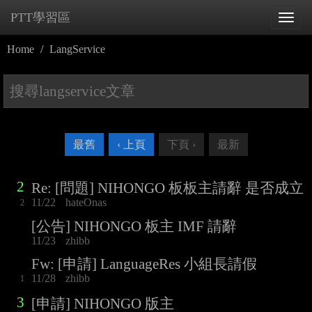
PTT學習區
Tog
navi
Home
LangService
最舊
‹ 上頁
下頁 ›
最新
2
Re: [問題] NIHONGO 板板主請辭 是否成立
11/22
hateOnas
2
[公告] NIHONGO 板主 IMF 請辭
11/23
zhibb
Fw: [申請] LanguageRes 小組長請假
11/28
zhibb
1
3
[申請] NIHONGO 版主