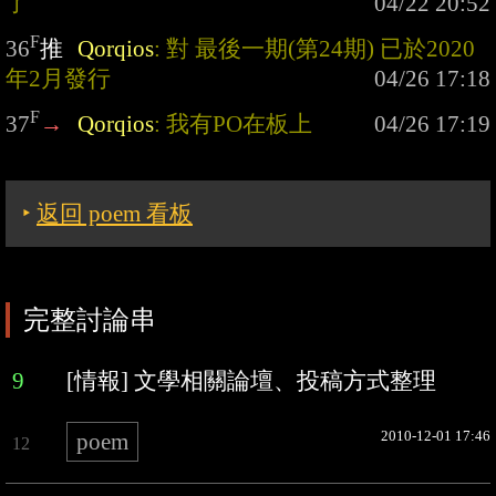
了
F
36
推
Qorqios
: 對 最後一期(第24期) 已於2020
年2月發行
F
37
→
Qorqios
: 我有PO在板上
‣
返回 poem 看板
完整討論串
9
[情報] 文學相關論壇、投稿方式整理
2010-12-01 17:46
poem
12