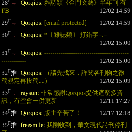
F
28
→
Qorqios
: 雜詩類《金門文藝》半年刊 有
FB
F
29
→
Qorqios
: 
[email protected]
F
30
→
Qorqios
: *〔雜誌類〕 打錯字=.=
F
31
→
Qorqios
: -----------------------------------------
------------
F
32
推
Qorqios
: （請先找來，詳閱各刊物之徵
稿規定再投稿....）
F
33
→
raysun
: 非常感謝Qorqios提供這麼多資
訊，有空會一併更新
F
34
推
Qorqios
: 版主辛苦了！
F
35
推
freesmile
: 我剛收到，華文現代詩刊停刊