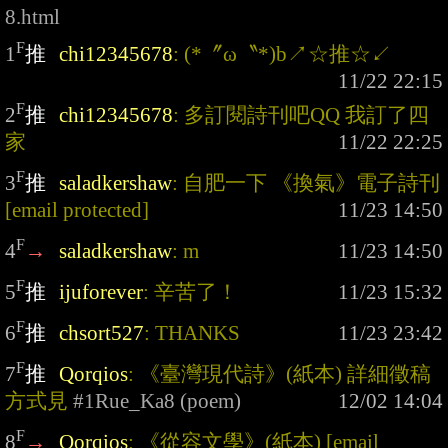
8.html
F
1
推
chi12345678
: (*〞ω〝*)b↗☆推☆↙
F
2
推
chi12345678
: 多訂閱詩刊吧QQ 我訂了四
家
F
3
推
saladkershaw
: 自肥一下 《換氣》電子詩刊 
[email protected]
F
4
→
saladkershaw
: m
F
5
推
ijuforever
: 辛苦了！
F
6
推
chsort527
: THANKS
F
7
推
Qorqios
: 《臺灣現代詩》(紙本) 詳細徵稿
方式見 
#1Rue_Ka8 (poem)
F
8
→
Qorqios
: 《從容文學》(紙本) 
[email 