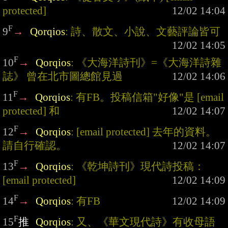
protected]
F
9
→
Qorqios
: 詩、散文、小說、文藝評論皆可
F
10
→
Qorqios
: 《大海洋詩刊》=《大海洋詩雜
誌》 曾在北市圖總館見過
F
11
→
Qorqios
: 有FB。投稿信箱"好像"是 
[email 
protected]
 和
F
12
→
Qorqios
: 
[email protected]
 去年的資料。
請自行確認。
F
13
→
Qorqios
: 《乾坤詩刊》現代詩投稿：
[email protected]
F
14
→
Qorqios
: 有FB
F
15
推
Qorqios
: 又、《華文現代詩》有收母語