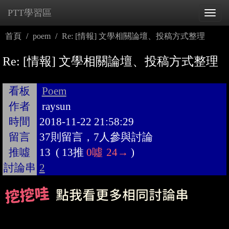
PTT學習區
Tog
navi
首頁
poem
Re: [情報] 文學相關論壇、投稿方式整理
Re: [情報] 文學相關論壇、投稿方式整理
看板
Poem
作者
raysun
時間
2018-11-22 21:58:29
留言
37則留言，7人參與討論
推噓
13
(
13推
0噓
24→
)
討論串
2