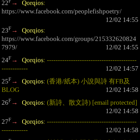
F
22
→
Qorqios
: 
https://www.facebook.com/peoplefishpoetry/
F
23
→
Qorqios
: 
https://www.facebook.com/groups/215332620824
7979/
F
24
→
Qorqios
: -----------------------------------------
------------
F
25
→
Qorqios
: (香港/紙本) 小說與詩 有FB及
BLOG
F
26
→
Qorqios
: (新詩、散文詩) 
[email protected]
F
27
→
Qorqios
: -----------------------------------------
------------