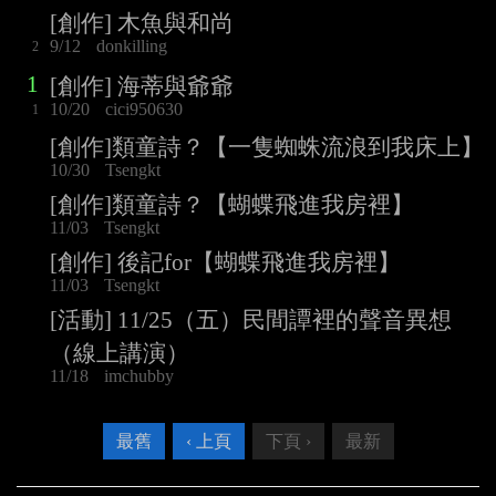
[創作] 木魚與和尚
9/12
donkilling
2
1
[創作] 海蒂與爺爺
10/20
cici950630
1
[創作]類童詩？【一隻蜘蛛流浪到我床上】
10/30
Tsengkt
[創作]類童詩？【蝴蝶飛進我房裡】
11/03
Tsengkt
[創作] 後記for【蝴蝶飛進我房裡】
11/03
Tsengkt
[活動] 11/25（五）民間譚裡的聲音異想
（線上講演）
11/18
imchubby
最舊
‹ 上頁
下頁 ›
最新