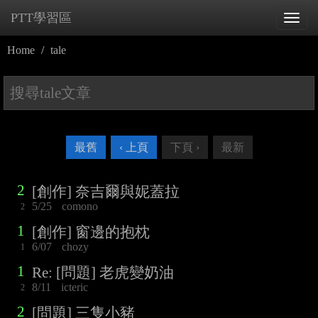
PTT學習區
Tog
navi
Home
tale
最舊
‹ 上頁
下頁 ›
最新
2
[創作] 奈吉爾與妮蓋拉
5/25
comono
2
1
[創作] 窗邊的抱枕
6/07
chozy
1
1
Re: [問題] 老虎變奶油
8/11
icteric
2
2
[問題] 三隻小豬