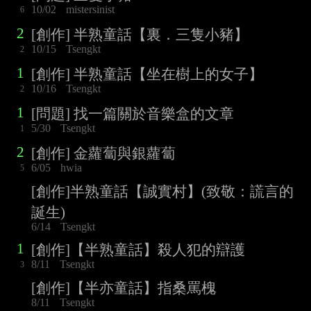
10/02
mistersinist
6
2
[創作] 半熟童話【裏．三隻小豬】
10/15
Tsengkt
2
1
[創作] 半熟童話【坐在樹上的女子】
10/16
Tsengkt
2
1
[問題] 找一篇關於音樂盒的文章
5/30
Tsengkt
1
2
[創作] 金蘿蔔與銀蘿蔔
6/05
hwia
5
[創作]半熟童話【誠實村】(致敬：謊言的
誕生)
6/14
Tsengkt
1
[創作]【半熟童話】殺人犯的辯護
8/11
Tsengkt
3
[創作]【半亦童話】指桑罵槐
8/11
Tsengkt