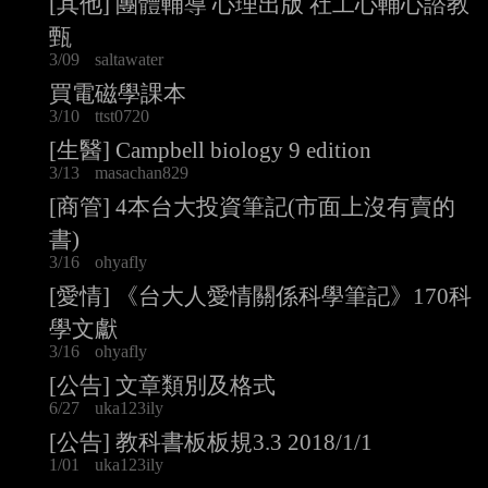
[其他] 團體輔導 心理出版 社工心輔心諮教
甄
3/09
saltawater
買電磁學課本
3/10
ttst0720
[生醫] Campbell biology 9 edition
3/13
masachan829
[商管] 4本台大投資筆記(市面上沒有賣的
書)
3/16
ohyafly
[愛情] 《台大人愛情關係科學筆記》170科
學文獻
3/16
ohyafly
[公告] 文章類別及格式
6/27
uka123ily
[公告] 教科書板板規3.3 2018/1/1
1/01
uka123ily