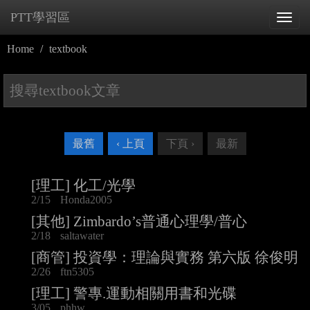
PTT學習區
Tog
navi
Home
textbook
最舊
‹ 上頁
下頁 ›
最新
[理工] 化工/光學
2/15
Honda2005
[其他] Zimbardo’s普通心理學/普心
2/18
saltawater
[商管] 投資學：理論與實務 第六版 徐俊明
2/26
ftn5305
[理工] 警專.運動相關用書和光碟
3/05
phhw