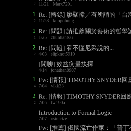
11/21
Marx7201
7
1
Re: [轉錄] 廖顯禕／有所謂的「
11/28
kuopohung
2
1
Re: [問題] 請推薦關於藝術的哲學
1/25
zhunhantsai
1
2
Re: [問題] 看不懂尼采說的...
4/03
slipknot5910
12
[閒聊] 效益衡量抉擇
4/14
jonathan8907
1
Fw: [情報] TIMOTHY SNY
7/04
vikk33
4
2
Re: [情報] TIMOTHY SNYD
7/05
fw190a
2
Introduction to Formal Logic
7/07
ostracize
Fw: [推薦] 俄國流亡作家：「