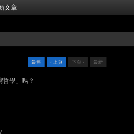
新文章
最舊
‹ 上頁
下頁 ›
最新
台灣哲學」嗎？
?