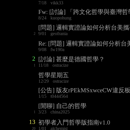
7/18
vikk33
Fw: [討論] 「跨文化哲學與臺灣
8/24
kuopohung
[問題] 邏輯實證論如何分析台美
9/01
geofrania
2
Re: [問題] 邏輯實證論如何分
9/08
fw190a
2
[討論] 甚麼是德國哲學？
11/18
ostracize
1
哲學星期五
12/29
ostracize
[公告] 版友rPEkMSxwceCW
1/15
t0444564
[閒聊] 自己的哲學
3/23
china2025
1
13
初學者入門哲學版指南v1.0
1/01
alchemist
20