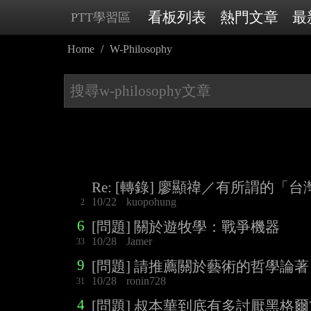
看板列表
熱門文章
最
PTT學習區
Home
W-Philosophy
Re: [轉錄] 廖顯禕／有所謂的「
10/22
kuopohung
2
6
[問題] 關於遊牧學：戰爭機器
10/28
Jamer
33
9
[問題] 請推薦關於藝術的哲學論著
10/28
ronin728
31
4
[問題] 叔本華到底有多討厭黑格爾