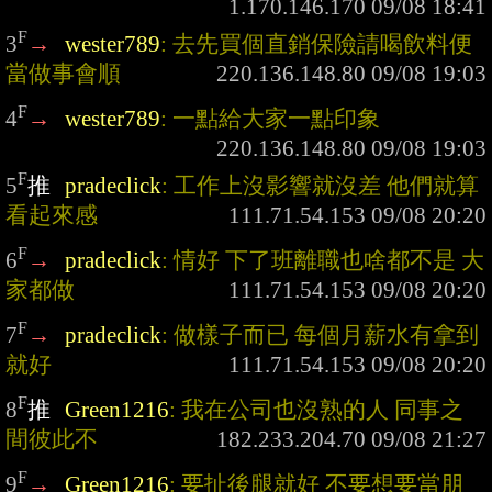
F
3
→
wester789
: 去先買個直銷保險請喝飲料便
當做事會順
F
4
→
wester789
: 一點給大家一點印象
F
5
推
pradeclick
: 工作上沒影響就沒差 他們就算
看起來感
F
6
→
pradeclick
: 情好 下了班離職也啥都不是 大
家都做
F
7
→
pradeclick
: 做樣子而已 每個月薪水有拿到
就好
F
8
推
Green1216
: 我在公司也沒熟的人 同事之
間彼此不
F
9
→
Green1216
: 要扯後腿就好 不要想要當朋