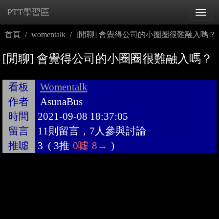
PTT學習區
Tog
navi
首頁
womentalk
[閒聊] 會覺得公司的小圈圈很難融入嗎？
[閒聊] 會覺得公司的小圈圈很難融入嗎？
看板
Womentalk
作者
AsunaBus
時間
2021-09-08 18:37:05
留言
11則留言，7人參與討論
推噓
3
(
3推
0噓
8→
)