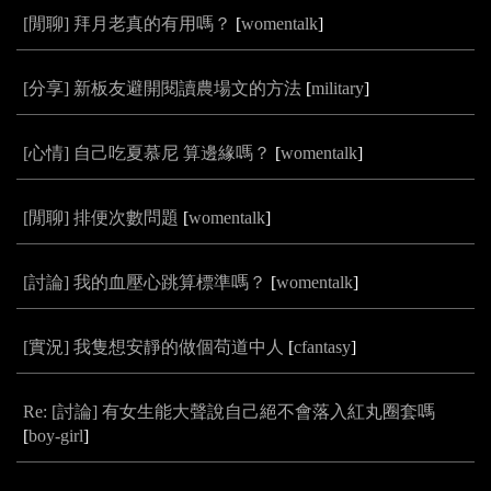
[閒聊] 拜月老真的有用嗎？
[
womentalk
]
[分享] 新板友避開閱讀農場文的方法
[
military
]
[心情] 自己吃夏慕尼 算邊緣嗎？
[
womentalk
]
[閒聊] 排便次數問題
[
womentalk
]
[討論] 我的血壓心跳算標準嗎？
[
womentalk
]
[實況] 我隻想安靜的做個苟道中人
[
cfantasy
]
Re: [討論] 有女生能大聲說自己絕不會落入紅丸圈套嗎
[
boy-girl
]