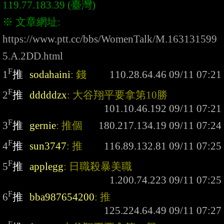
※ 文章網址: 
https://www.ptt.cc/bbs/WomenTalk/M.163131599
5.A.2DD.html
F
1
推
sodahaini
: 錢
F
2
推
dddddzx
: 大谷翔平要拿第10勝
F
3
推
gernie
: 推個
F
4
推
sun3747
: 推
F
5
推
applegg
: 日職殺暴美職
F
6
推
bba987654200
: 推