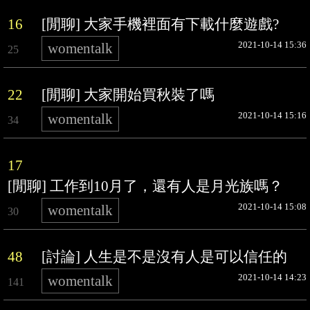
16
[閒聊] 大家手機裡面有下載什麼遊戲?
2021-10-14 15:36
womentalk
25
22
[閒聊] 大家開始買秋裝了嗎
2021-10-14 15:16
womentalk
34
17
[閒聊] 工作到10月了，還有人是月光族嗎？
2021-10-14 15:08
womentalk
30
48
[討論] 人生是不是沒有人是可以信任的
2021-10-14 14:23
womentalk
141