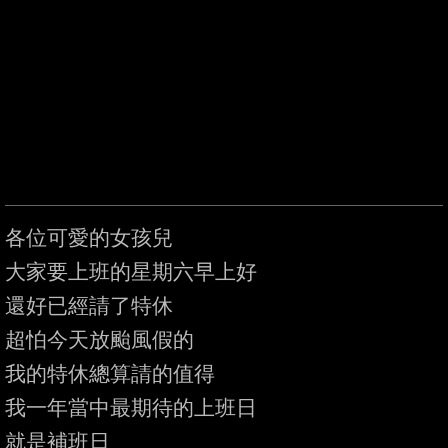
各位可愛的女孩兒

大家要上班的星期六早上好

還好已經請了特休

超怕今天放颱風假的

我的特休總算請的值得

我一年當中最期待的上班日

就是補班日
