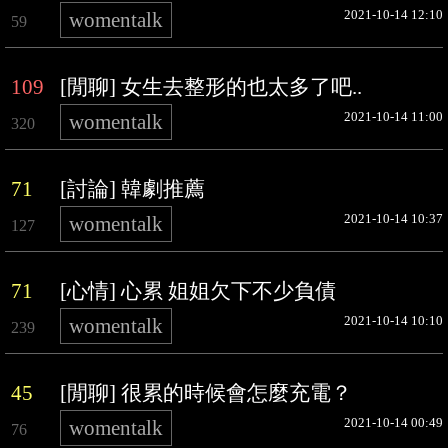
2021-10-14 12:10
womentalk
59
109
[閒聊] 女生去整形的也太多了吧..
2021-10-14 11:00
womentalk
320
71
[討論] 韓劇推薦
2021-10-14 10:37
womentalk
127
71
[心情] 心累 姐姐欠下不少負債
2021-10-14 10:10
womentalk
239
45
[閒聊] 很累的時候會怎麼充電？
2021-10-14 00:49
womentalk
76