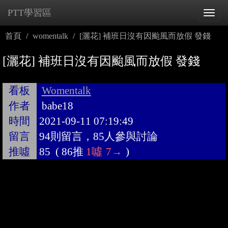
PTT學習區
Tog
navi
首頁
womentalk
[灑花] 補班日沒有因颱風而放假 發錢
[灑花] 補班日沒有因颱風而放假 發錢
看板
Womentalk
作者
babe18
時間
2021-09-11 07:19:49
留言
94則留言，85人參與討論
推噓
85
(
86推
1噓
7→
)