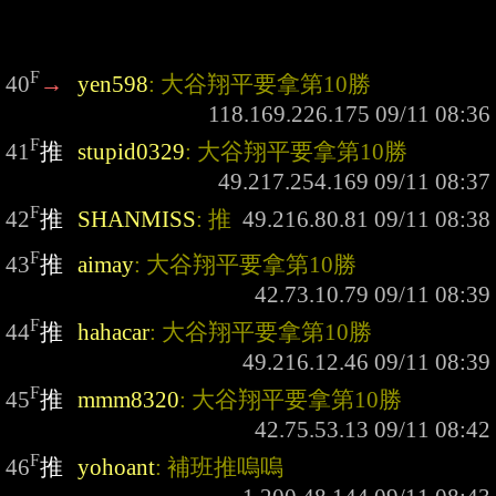
F
40
→
yen598
: 大谷翔平要拿第10勝
F
41
推
stupid0329
: 大谷翔平要拿第10勝
F
42
推
SHANMISS
: 推
F
43
推
aimay
: 大谷翔平要拿第10勝
F
44
推
hahacar
: 大谷翔平要拿第10勝
F
45
推
mmm8320
: 大谷翔平要拿第10勝
F
46
推
yohoant
: 補班推嗚嗚