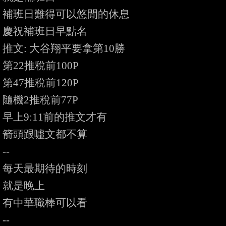
補班日難得可以悠閒的休息

慶祝補班日早點名

推文: 大谷翔平要拿第10勝

第22推稅前100P

第47推稅前120P

隨機2推稅前77P

早上9:11前的推文才有

箭頭跟噓文都不算

--

每天最期待的時刻

就是晚上

有中華職棒可以看
