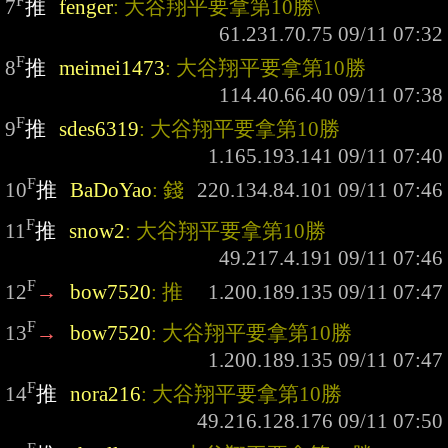
F
7
推
fenger
: 大谷翔平要拿第10勝\
F
8
推
meimei1473
: 大谷翔平要拿第10勝
F
9
推
sdes6319
: 大谷翔平要拿第10勝
F
10
推
BaDoYao
: 錢
F
11
推
snow2
: 大谷翔平要拿第10勝
F
12
→
bow7520
: 推
F
13
→
bow7520
: 大谷翔平要拿第10勝
F
14
推
nora216
: 大谷翔平要拿第10勝