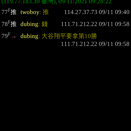
F
77
推
twoboy
: 推
F
78
推
dubing
: 錢
F
79
→
dubing
: 大谷翔平要拿第10勝