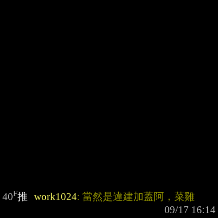
F
40
推
work1024
: 當然是違建加蓋阿，菜雞