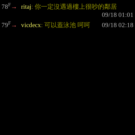
F
78
→
ritaj
: 你一定沒遇過樓上很吵的鄰居
F
79
→
vicdecx
: 可以蓋泳池 呵呵