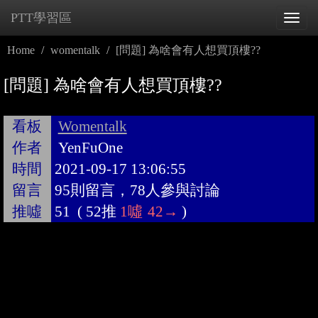
PTT學習區
Tog
navi
Home
womentalk
[問題] 為啥會有人想買頂樓??
[問題] 為啥會有人想買頂樓??
看板
Womentalk
作者
YenFuOne
時間
2021-09-17 13:06:55
留言
95則留言，78人參與討論
推噓
51
(
52推
1噓
42→
)