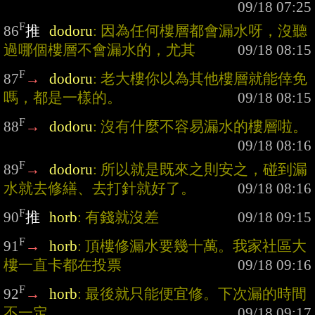
F
86
推
dodoru
: 因為任何樓層都會漏水呀，沒聽
過哪個樓層不會漏水的，尤其
F
87
→
dodoru
: 老大樓你以為其他樓層就能倖免
嗎，都是一樣的。
F
88
→
dodoru
: 沒有什麼不容易漏水的樓層啦。
F
89
→
dodoru
: 所以就是既來之則安之，碰到漏
水就去修繕、去打針就好了。
F
90
推
horb
: 有錢就沒差
F
91
→
horb
: 頂樓修漏水要幾十萬。我家社區大
樓一直卡都在投票
F
92
→
horb
: 最後就只能便宜修。下次漏的時間
不一定