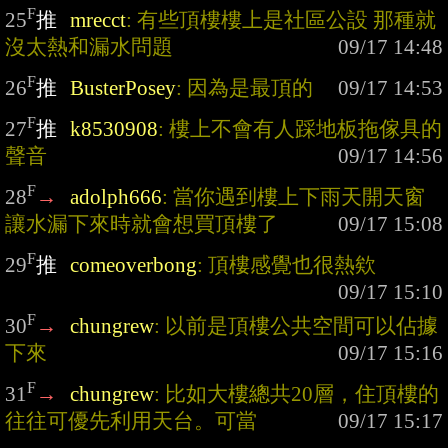
F
25
推
mrecct
: 有些頂樓樓上是社區公設 那種就
沒太熱和漏水問題
F
26
推
BusterPosey
: 因為是最頂的
F
27
推
k8530908
: 樓上不會有人踩地板拖傢具的
聲音
F
28
→
adolph666
: 當你遇到樓上下雨天開天窗 
讓水漏下來時就會想買頂樓了
F
29
推
comeoverbong
: 頂樓感覺也很熱欸
F
30
→
chungrew
: 以前是頂樓公共空間可以佔據
下來
F
31
→
chungrew
: 比如大樓總共20層，住頂樓的
往往可優先利用天台。可當