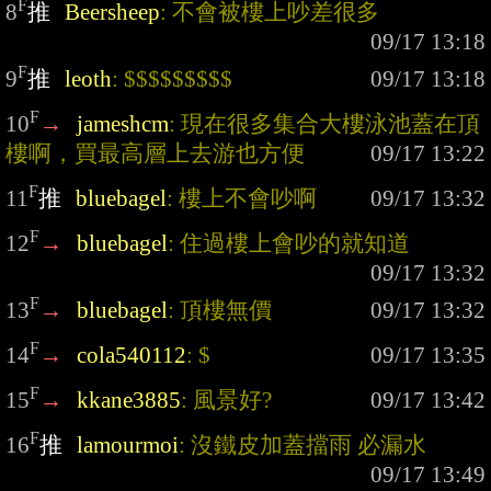
F
8
推
Beersheep
: 不會被樓上吵差很多
F
9
推
leoth
: $$$$$$$$$
F
10
→
jameshcm
: 現在很多集合大樓泳池蓋在頂
樓啊，買最高層上去游也方便
F
11
推
bluebagel
: 樓上不會吵啊
F
12
→
bluebagel
: 住過樓上會吵的就知道
F
13
→
bluebagel
: 頂樓無價
F
14
→
cola540112
: $
F
15
→
kkane3885
: 風景好?
F
16
推
lamourmoi
: 沒鐵皮加蓋擋雨 必漏水