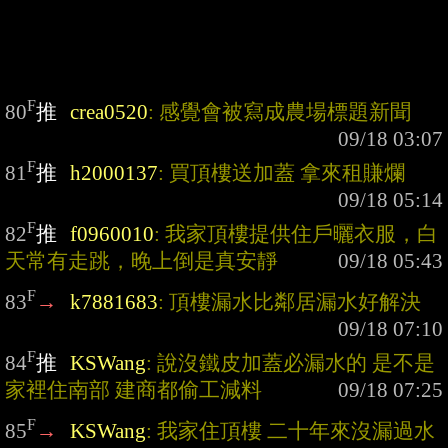
F
80
推
crea0520
: 感覺會被寫成農場標題新聞
F
81
推
h2000137
: 買頂樓送加蓋 拿來租賺爛
F
82
推
f0960010
: 我家頂樓提供住戶曬衣服，白
天常有走跳，晚上倒是真安靜
F
83
→
k7881683
: 頂樓漏水比鄰居漏水好解決
F
84
推
KSWang
: 說沒鐵皮加蓋必漏水的 是不是
家裡住南部 建商都偷工減料
F
85
→
KSWang
: 我家住頂樓 二十年來沒漏過水