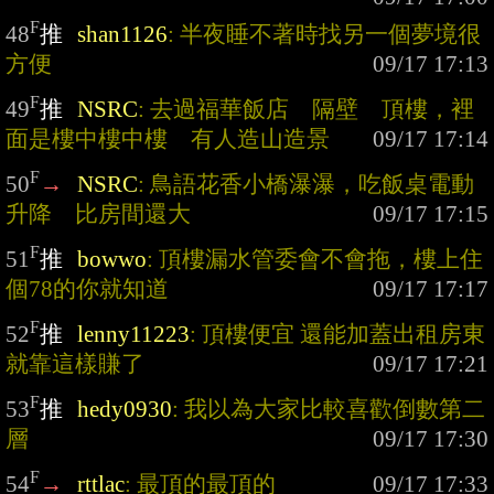
F
48
推
shan1126
: 半夜睡不著時找另一個夢境很
方便
F
49
推
NSRC
: 去過福華飯店　隔壁　頂樓，裡
面是樓中樓中樓　有人造山造景
F
50
→
NSRC
: 鳥語花香小橋瀑瀑，吃飯桌電動
升降　比房間還大
F
51
推
bowwo
: 頂樓漏水管委會不會拖，樓上住
個78的你就知道
F
52
推
lenny11223
: 頂樓便宜 還能加蓋出租房東
就靠這樣賺了
F
53
推
hedy0930
: 我以為大家比較喜歡倒數第二
層
F
54
→
rttlac
: 最頂的最頂的