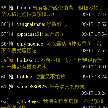
F
55
推
btomn
: 曾有客戶說他怕高，但被吵怕了
所以還是堅持買頂樓XD
F
56
推
yangnaianaia
: 景觀好吧
F
57
推
esperanza01
: 因為最頂
F
58
推
onlymoonoo
: 可以霸佔頂樓多香啊，我
家五樓就這樣呢
F
59
噓
linda0215
: 不會被樓上吵 而且我跟你說 
每一樓都有機會漏水
F
60
推
Coldog
: 便宜又不怕吵
F
61
推
winnie830925
: 朱丹泰真的好笑….
F
62
→
xj4bp6ejo3
: 我朋友租套房樓上不是頂樓
一樣漏水啊