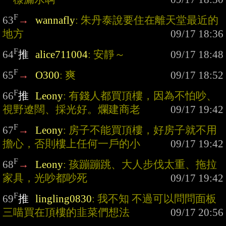
F
63
→
wannafly
: 朱丹泰說要住在離天堂最近的
地方
F
64
推
alice711004
: 安靜～
F
65
→
O300
: 爽
F
66
推
Leony
: 有錢人都買頂樓，因為不怕吵、
視野遼闊、採光好。爛建商老
F
67
→
Leony
: 房子不能買頂樓，好房子就不用
擔心，否則樓上任何一戶的小
F
68
→
Leony
: 孩蹦蹦跳、大人步伐太重、拖拉
家具，光吵都吵死
F
69
推
lingling0830
: 我不知 不過可以問問面板
三喵買在頂樓的韭菜們想法