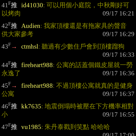
F
41
推
id41030
: 可以用個小庭院，中秋剛好可
以烤肉
F
42
推
Audien
: 我家頂樓還是有拖家具的聲音 
供大家參考
F
43
→
ctmhsl
: 聽過有少數住戶會到頂樓蹓狗
F
44
推
fireheart988
: 公寓的話蓋個鐵皮屋就一勞
永逸了
F
45
→
fireheart988
: 不過頂樓公寓就真的是健身
公寓
F
46
推
kk7635
: 地震倒塌時被壓在下方機率相對
小
F
47
推
vu1985
: 朱丹泰戳到笑點 哈哈哈