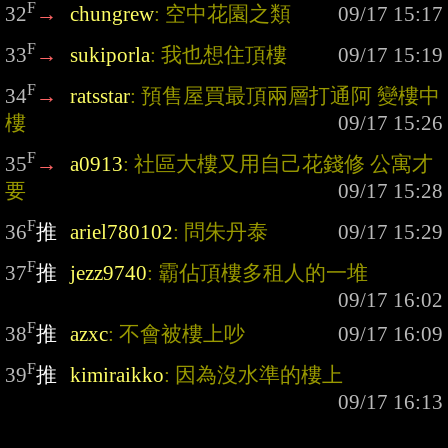
F
32
→
chungrew
: 空中花園之類
F
33
→
sukiporla
: 我也想住頂樓
F
34
→
ratsstar
: 預售屋買最頂兩層打通阿 變樓中
樓
F
35
→
a0913
: 社區大樓又用自己花錢修 公寓才
要
F
36
推
ariel780102
: 問朱丹泰
F
37
推
jezz9740
: 霸佔頂樓多租人的一堆
F
38
推
azxc
: 不會被樓上吵
F
39
推
kimiraikko
: 因為沒水準的樓上