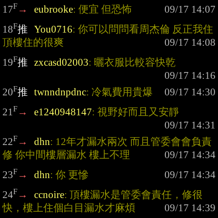
F
17
→
eubrooke
: 便宜 但恐怖
F
18
推
You0716
: 你可以問問看周杰倫 反正我住
頂樓住的很爽
F
19
推
zxcasd02003
: 曬衣服比較容快乾
F
20
推
twnndnpdnc
: 冷氣費用貴爆
F
21
→
e1240948147
: 視野好而且又安靜
F
22
→
dhn
: 12年才漏水兩次 而且管委會會負責
修 你中間樓層漏水 樓上不理
F
23
→
dhn
: 你 更慘
F
24
→
ccnoire
: 頂樓漏水是管委會責任，修很
快，樓上住個白目漏水才麻煩