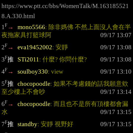
https://www.ptt.cc/bbs/WomenTalk/M.163185521
8.A.330.html
F
1
→
mono5566
: 除非媽佛 不然上面沒人會在半
夜拖家具打籃球阿
F
2
→
eva19452002
: 安靜
F
3
推
STi2011
: 什麼? 你問什麼?
F
4
→
soulboy330
: view
F
5
推
chocopoodle
: 如果不考慮錢的話我願意欸 
至少樓上不會吵
F
6
→
chocopoodle
: 而且也不是所有頂樓都會漏
水
F
7
推
standby
: 安靜 視野好