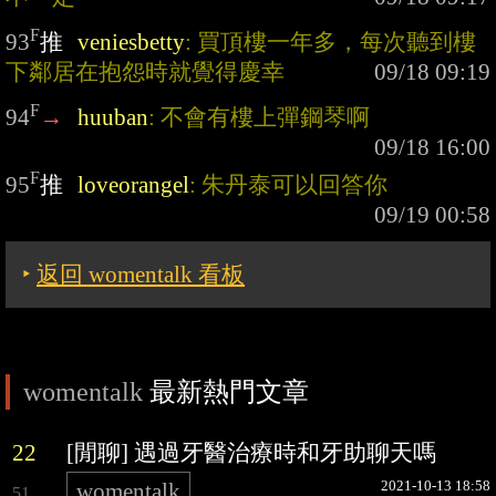
F
93
推
veniesbetty
: 買頂樓一年多，每次聽到樓
下鄰居在抱怨時就覺得慶幸
F
94
→
huuban
: 不會有樓上彈鋼琴啊
F
95
推
loveorangel
: 朱丹泰可以回答你
‣
返回 womentalk 看板
womentalk
最新熱門文章
22
[閒聊] 遇過牙醫治療時和牙助聊天嗎
2021-10-13 18:58
womentalk
51