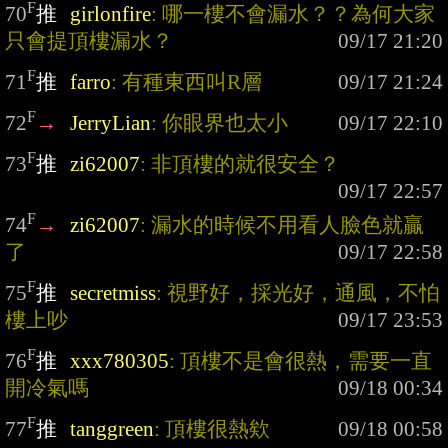
F
70
推
girlonfire
: 哪一樓不會漏水？？為何大家
只會提頂樓漏水？
F
71
推
farro
: 有種東西叫R層
F
72
→
JerryLian
: 你眼界也太小
F
73
推
zi62007
: 非頂樓的就很安全？
F
74
→
zi62007
: 漏水的時候不用看人臉色就贏
了
F
75
推
secretmiss
: 視野好，採光好，通風，不怕
樓上吵
F
76
推
xxx780305
: 頂樓不是會很熱，需要一直
開冷氣嗎
F
77
推
tanggreen
: 頂樓很熱欸