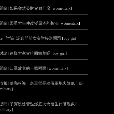
[閒聊] 如果突然發財會做什麼
[
womentalk
]
[閒聊] 因重大事件改變原本的想法
[
womentalk
]
Re: [討論] 認真問前女友對接送問題
[
boy-girl
]
[討論] 這樣大家會吃回頭草嗎
[
boy-girl
]
[閒聊] 口罩放寬的一體兩面
[
womentalk
]
[情報] 華郵報導：烏軍營長稱俄軍炮火降低十倍
military
]
[提問] 子彈沒槍管點燃底火會發生什麼現象?
military
]