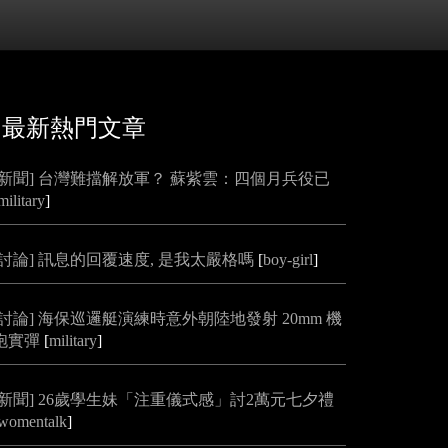
最新熱門文章
[新聞] 台灣難擋解放軍？ 蘇紫雲：四個月兵役已
military
]
[討論] 訊息的回覆速度, 是我太嚴格嗎
[
boy-girl
]
[討論] 海保巡邏艇演練時意外朝陸地發射 20mm 機
砲實彈
[
military
]
[新聞] 26歲學生妹「注重儀式感」討2萬元七夕禮
womentalk
]