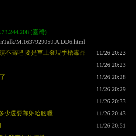
menTalk/M.1637929059.A.DD6.html
業績不高吧 要是車上發現手槍毒品
樣了
領多少還要鞠躬哈腰喔
切