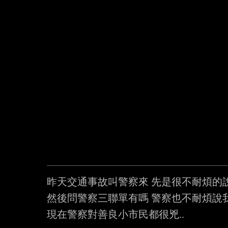
昨天交通事故叫警察來 先是很不耐煩的說
然後問警察三聯單有嗎 警察也不耐煩說
現在警察對善良小市民都很兇..
