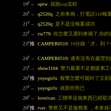
F
19
→
optw
: 就跑sop流程
F
20
→
q2520q
: 之前車禍，打電話110
F
21
→
q2520q
: 是不是沒報案成功
F
22
→
rie779
: 你怎麼又遇到車禍了,你
F
23
推
CAMPER0519
: 10分鐘「才」
F
24
→
CAMPER0519
: 邊有沒有在處理
F
25
→
show1104
: 警力嚴重不足都疲累
F
26
推
yoyogirlx
: 報警怎麼可能叫了立
F
27
→
yoyogirlx
: 就那些而已
F
28
→
loveivan
: 三聯單這個東西已經取
F
29
推
tver
: 警察又不是服務業 ，本來