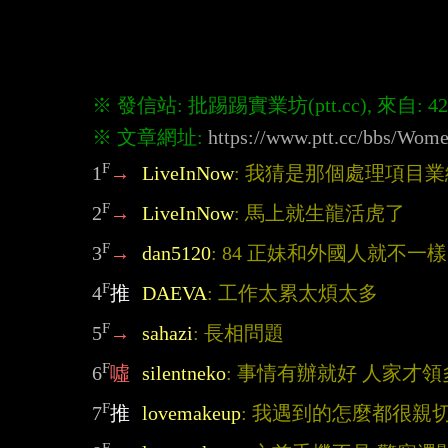
※ 文章網址: 
https://www.ptt.cc/bbs/Wo
F
1
→
LiveInNow
: 我猜是那個處理項目
F
2
→
LiveInNow
: 馬上就生龍活虎了
F
3
→
dan5120
: 84 正妹和外國人就不一
F
4
推
DAEVA
: 工作太累太煩太多
F
5
→
sahazi
: 長相問題
F
6
噓
silentneko
: 事情有辦就好 人家才
F
7
推
lovemakeup
: 我遇到的怎麼都很親
F