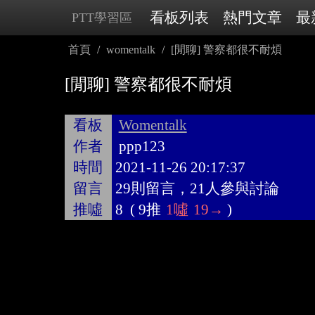
看板列表
熱門文章
最
PTT學習區
首頁
womentalk
[閒聊] 警察都很不耐煩
[閒聊] 警察都很不耐煩
看板
Womentalk
作者
ppp123
時間
2021-11-26 20:17:37
留言
29則留言，21人參與討論
推噓
8
(
9推
1噓
19→
)