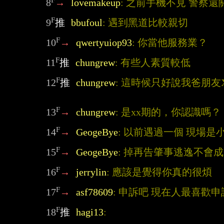
8
→
lovemakeup
: 之前手機不見 警察
F
9
推
bbufoul
: 遇到黑道比較親切
F
10
→
qwertyuiop93
: 你當他服務業？
F
11
推
chungrew
: 有些人素質較低
F
12
推
chungrew
: 這時候只好說我爸朋友
F
13
→
chungrew
: 是xx期的，你認識嗎？
F
14
→
GeogeBye
: 以前遇過一個 現場是
F
15
→
GeogeBye
: 掉再告肇事逃逸不會
F
16
→
jerrylin
: 應該是覺得你真的很煩
F
17
→
asf78609
: 申訴吧 現在人最喜歡申
F
18
推
hagi13
: