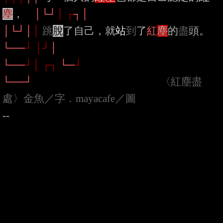
塵
，　
│└┘
│ ┌
┐│
│└┘│
│
跳
脫
了自己，就
站
到
了
紅
塵
的
盡
頭。 
└──
┘ │┘
│
└──
┘│ ┌┐
└─
┘
└──┘
〈紅塵盡
處〉金魚／字．mayacafe／圖