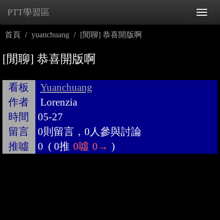
PTT學習區
Tog
navi
首頁
yuanchuang
[閒聊] 恭喜開版啊
[閒聊] 恭喜開版啊
看板
Yuanchuang
作者
Lorenzia
時間
05-27
留言
0則留言，0人參與討論
推噓
0
(
0推
0噓
0→
)