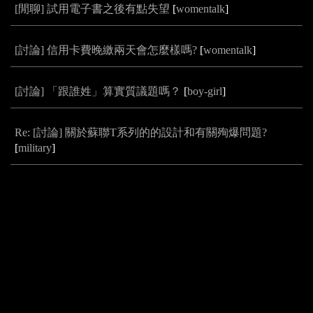
[閒聊] 試用電子書之後有點失望
[
womentalk
]
[討論] 信用卡費晚繳兩天會怎麼樣嗎?
[
womentalk
]
[討論] 「跟誰姓」算實質議題嗎？
[
boy-girl
]
Re: [討論] 關於蘇聯T系列的的設計和有關殉爆問題?
[
military
]