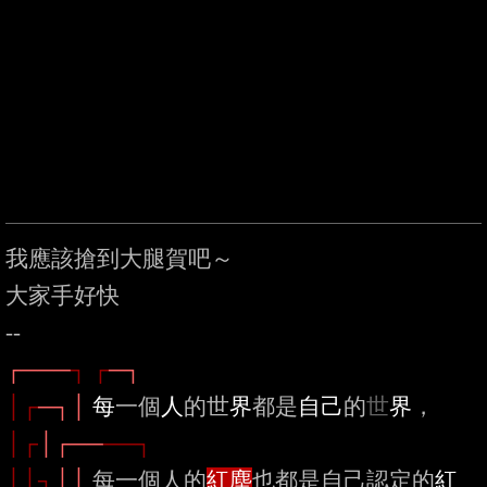
我應該搶到大腿賀吧～

大家手好快

┌───
┐ ┌
─┐
│┌
─┐│
每
一個
人
的世
界
都是
自己
的
世
界
， 
│┌
│┌──
──┐
││┐
││
 每一個人的
紅塵
也都是自己認定的
紅