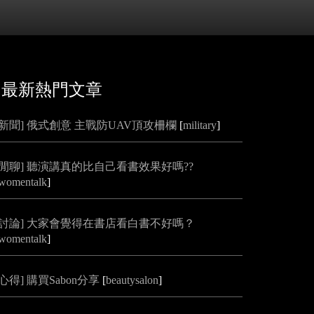
最新熱門文章
[新聞] 俄式創意 主戰防UAV頂攻柵欄
[
military
]
[閒聊] 聽演講真的比自己看書效果好嗎??
womentalk
]
[討論] 大家會覺得在書店看白書不好嗎？
womentalk
]
[心得] 購買Sabon分享
[
beautysalon
]