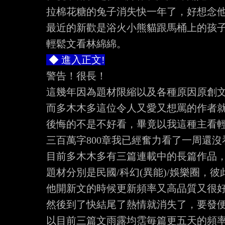
拉棉花糖的兔子消失快一年了，好想念他..
最近的新歡是浴火小熊貓跟馬桶上的孩子
 ◆ 進入正文!
警告！很長！

這幾年因為題材限縮以及各種原因原創文
而多木木多這位令人又愛又想罵的作者就
後悔的不是不好看，畢竟以我這種主看輕
三百萬字800章我已經奮力看了一周還沒
目前多木木多有三篇連載中的長篇作品，三篇
題材分別是民國/科幻(異能)/娛樂圈，彼
他開新文的時候更新頻率又高品質又很好
然後到了快結尾了熱情就消失了，要發便當
以目前三篇文雨露均霑毎篇更五天的頻率，