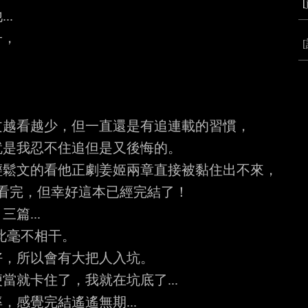
[
.

，

越看越少，但一直還是有追連載的習慣，

是我忍不住追但是又後悔的。

鬆文的看他正劇姜姬兩章直接被黏住出不來，

看完，但幸好這本已經完結了！

...

此毫不相干。

，所以會有大把人入坑。

就卡住了，我就在坑底了...

感覺完結遙遙無期...
