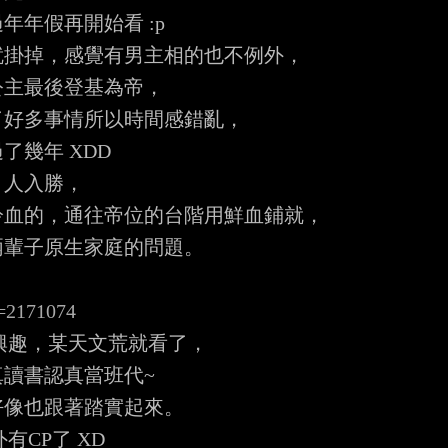
年假再開始看 :p

掛掉，感覺有男主相的也不例外，

主最後登基為帝，

好多事情所以時間感錯亂，

幾年 XDD

人入勝，

血的，通往帝位的台階用鮮血鋪就，

輩子原生家庭的問題。

d=2171074
興趣，某天文荒就看了，

讀書認真當班代~

像也跟著踏實起來。

CP了 XD
