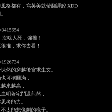
格都有，寫英美就帶翻譯腔 XDD

。

d=3415654
，沒啥人死，強推！

很推，求你去看！

d=1926734
悚然的穿越後宮求生文。

也可稱圓滿，

越來越高，

血明著宅鬥還煎熬，

思考能力。

不太能想像劇的樣子。
