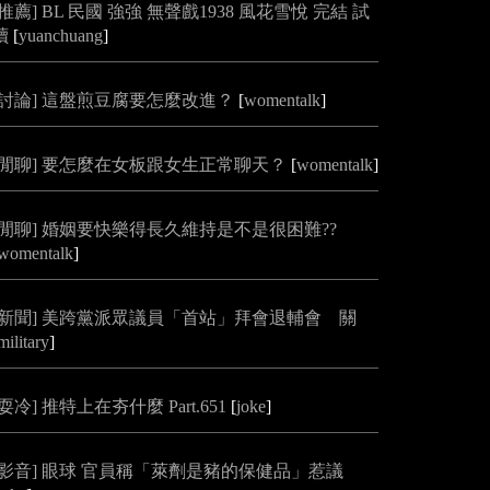
[推薦] BL 民國 強強 無聲戲1938 風花雪悅 完結 試
讀
[
yuanchuang
]
[討論] 這盤煎豆腐要怎麼改進？
[
womentalk
]
[閒聊] 要怎麼在女板跟女生正常聊天？
[
womentalk
]
[閒聊] 婚姻要快樂得長久維持是不是很困難??
womentalk
]
[新聞] 美跨黨派眾議員「首站」拜會退輔會 關
military
]
[耍冷] 推特上在夯什麼 Part.651
[
joke
]
[影音] 眼球 官員稱「萊劑是豬的保健品」惹議