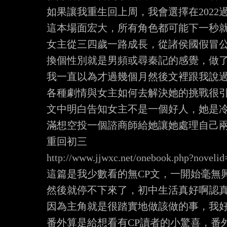
如果讓我重生回上周，我會選擇在2022過年
這本場面宏大，所有角色都可能下一秒就
女主從三四歲一路成長，從諸侯國假冒公
換個性別就是男頻或尋秦記的感覺，做了
我一直以為才過幾個月然後文裡跟我說過了
各種劇情與女主如何去解決她的挑戰很引
文中明白告知女主不是一個好人，她是冷
滿想空投一個諮商師給她讓她處理自己兩
http://www.jjwxc.net/onebook.php?noveli
這篇是我少數看的無CP文，一開始毫無
然後就停不下來了，初中生活真好啊認真
因為主角就是很踏實地做該做的事，我好
番外算是給想看有CP讀者的小驚喜，番外有