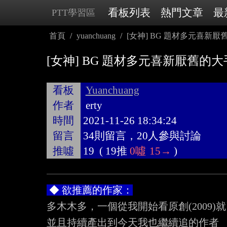
看板列表
熱門文章
最
PTT學習區
首頁
yuanchuang
[女神] BG 題材多元喜新
[女神] BG 題材多元喜新厭舊的
看板
Yuanchuang
作者
erty
時間
2021-11-26 18:34:24
留言
34則留言，20人參與討論
推噓
19
(
19推
0噓
15→
)
 ◆ 欲推薦的作家：
多木木多，一個從我開始看原創(2009)就