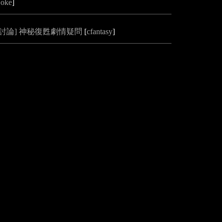
joke
]
[討論] 神秘復甦劇情疑問
[
cfantasy
]