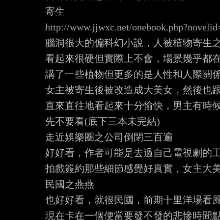
http://www.jjwxc.net/onebook.php?noveli
腦洞很大的偏科幻小說，人被植物寄生之
看起來很硬但實際上不會，場景幾乎都在
講了一些植物但更多的是人性和人際關係
女主被寄生後被改造成大美女，然後也跟
直來直往地看起來十分愉快，男主有時候
先不要看(底下三本未完結)

走近娛樂圈之公司倒閉三百遍

好好看，作者可能是去過自己電視劇的工
拍戲簽約那些細節感覺好真實，女主大美
民國之燕燕

也好好看，就很民國，前期十里洋場看風
現在卡在一個便當要發不發的悲慘時間點..