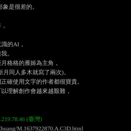
象是很差的。

，

的AI，

我。

月格格的雁姬為主角，

月同人多木就寫了兩次)。

正確使用文字的作者都很寶貴。

以理解創作會越來越艱難，

nChuang/M.1637922870.A.C3D.html