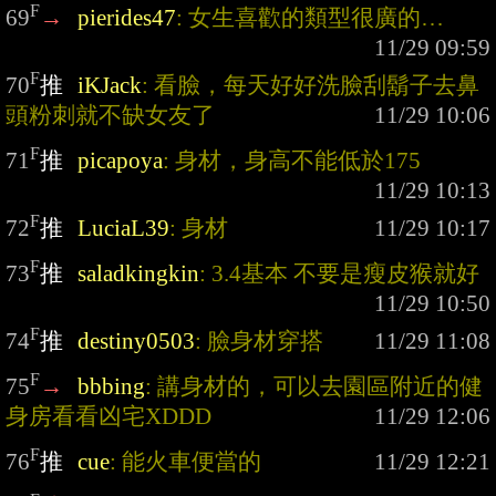
F
69
→
pierides47
: 女生喜歡的類型很廣的…
F
70
推
iKJack
: 看臉，每天好好洗臉刮鬍子去鼻
頭粉刺就不缺女友了
F
71
推
picapoya
: 身材，身高不能低於175
F
72
推
LuciaL39
: 身材
F
73
推
saladkingkin
: 3.4基本 不要是瘦皮猴就好
F
74
推
destiny0503
: 臉身材穿搭
F
75
→
bbbing
: 講身材的，可以去園區附近的健
身房看看凶宅XDDD
F
76
推
cue
: 能火車便當的