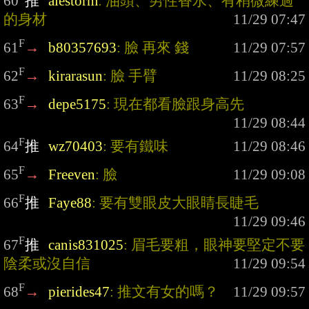
60
推
alestorm
: 油頭、男性香水、有稍微練過
的身材
F
61
→
b80357693
: 臉 再來 錢
F
62
→
kirarasun
: 臉 手臂
F
63
→
depe5175
: 現在都看臉跟身高先
F
64
推
wz70403
: 要有鐵味
F
65
→
Freeven
: 臉
F
66
推
Faye88
: 要有雙眼皮大眼睛長睫毛
F
67
推
canis831025
: 眉毛要粗，眼神要堅定不要
陰柔或沒自信
F
68
→
pierides47
: 推文有女的嗎？