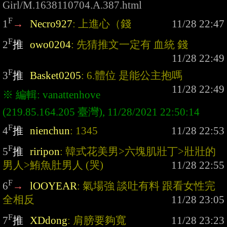
Girl/M.1638110704.A.387.html
F
1
→
Necro927
: 上進心（錢
F
2
推
owo0204
: 先猜推文一定有 血統 錢
F
3
推
Basket0205
: 6.體位 是能公主抱嗎
※ 編輯: vanattenhove 
F
4
推
nienchun
: 1345
F
5
推
riripon
: 韓式花美男>六塊肌壯丁>壯壯的
男人>鮪魚肚男人 (哭)
F
6
→
lOOYEAR
: 氣場強 談吐有料 跟看女性完
全相反
F
7
推
XDdong
: 肩膀要夠寬