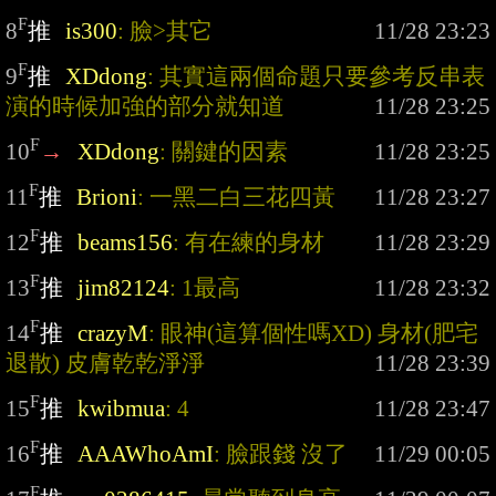
F
8
推
is300
: 臉>其它
F
9
推
XDdong
: 其實這兩個命題只要參考反串表
演的時候加強的部分就知道
F
10
→
XDdong
: 關鍵的因素
F
11
推
Brioni
: 一黑二白三花四黃
F
12
推
beams156
: 有在練的身材
F
13
推
jim82124
: 1最高
F
14
推
crazyM
: 眼神(這算個性嗎XD) 身材(肥宅
退散) 皮膚乾乾淨淨
F
15
推
kwibmua
: 4
F
16
推
AAAWhoAmI
: 臉跟錢 沒了
F