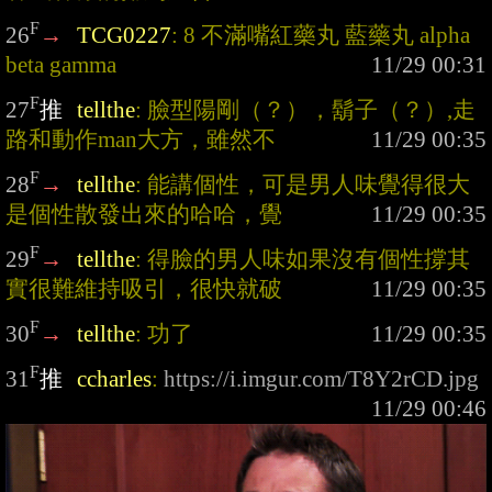
F
26
→
TCG0227
: 8 不滿嘴紅藥丸 藍藥丸 alpha 
beta gamma
F
27
推
tellthe
: 臉型陽剛（？），鬍子（？）,走
路和動作man大方，雖然不
F
28
→
tellthe
: 能講個性，可是男人味覺得很大
是個性散發出來的哈哈，覺
F
29
→
tellthe
: 得臉的男人味如果沒有個性撐其
實很難維持吸引，很快就破
F
30
→
tellthe
: 功了
F
31
推
ccharles
: 
https://i.imgur.com/T8Y2rCD.jpg