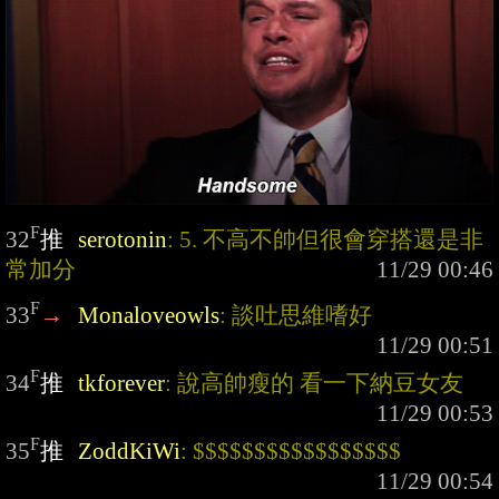
F
32
推
serotonin
: 5. 不高不帥但很會穿搭還是非
常加分
F
33
→
Monaloveowls
: 談吐思維嗜好
F
34
推
tkforever
: 說高帥瘦的 看一下納豆女友
F
35
推
ZoddKiWi
: $$$$$$$$$$$$$$$$$