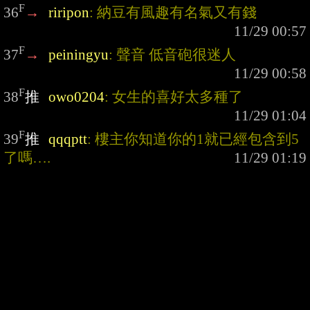
F
36
→
riripon
: 納豆有風趣有名氣又有錢
F
37
→
peiningyu
: 聲音 低音砲很迷人
F
38
推
owo0204
: 女生的喜好太多種了
F
39
推
qqqptt
: 樓主你知道你的1就已經包含到5
了嗎….