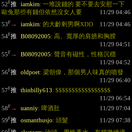
F
52
推
iamkim
: 一堆說錢的 要不要去安慰一下
歐兔那些有錢但依然沒女人要
F
53
→
iamkim
: 的大齡剩男啊XDD
F
54
推
B08092005
: 高、寬厚的肩膀和胸膛
F
55
→
B08092005
: 聲音有磁性，性格沉穩
F
56
推
oldpoet
: 梁朝偉，那個男人味真的噴發
F
57
推
thinbilly613
: $$$$$$$$$$$$$$$$$
F
58
→
uanniy
: 啤酒肚
F
59
推
osmanthusjo
: 頭髮
F