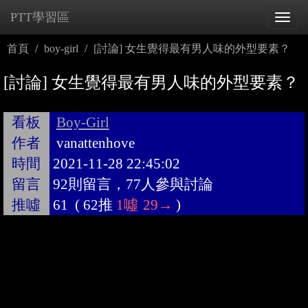
PTT學習區
Tog
navi
首頁
boy-girl
[討論] 女生覺得最有男人味的外型要素？
[討論] 女生覺得最有男人味的外型要素？
看板
Boy-Girl
作者
vanattenhove
時間
2021-11-28 22:45:02
留言
92則留言，77人參與討論
推噓
61
(
62推
1噓
29→
)