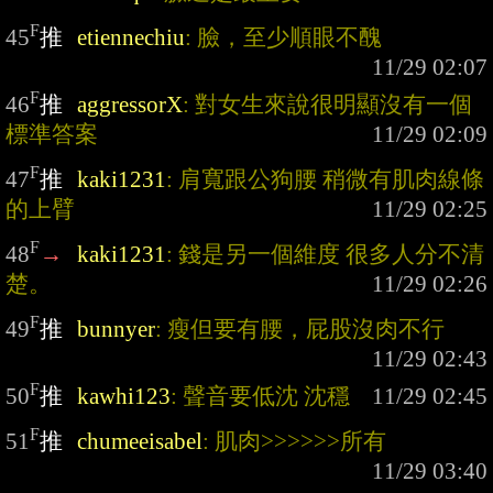
F
45
推
etiennechiu
: 臉，至少順眼不醜
F
46
推
aggressorX
: 對女生來說很明顯沒有一個
標準答案
F
47
推
kaki1231
: 肩寬跟公狗腰 稍微有肌肉線條
的上臂
F
48
→
kaki1231
: 錢是另一個維度 很多人分不清
楚。
F
49
推
bunnyer
: 瘦但要有腰，屁股沒肉不行
F
50
推
kawhi123
: 聲音要低沈 沈穩
F
51
推
chumeeisabel
: 肌肉>>>>>>所有