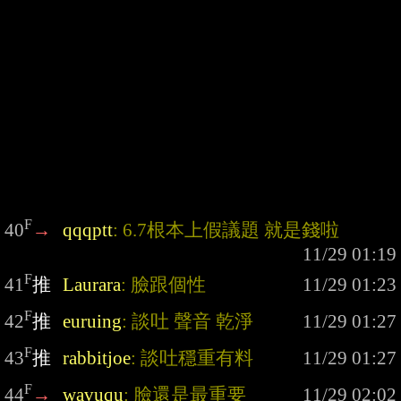
F
40
→
qqqptt
: 6.7根本上假議題 就是錢啦
F
41
推
Laurara
: 臉跟個性
F
42
推
euruing
: 談吐 聲音 乾淨
F
43
推
rabbitjoe
: 談吐穩重有料
F
44
→
wavuqu
: 臉還是最重要