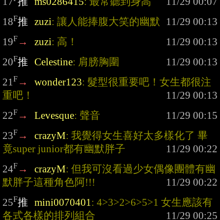
17
推
ms0286415
: 最常聽到身高
F
18
推
zuzi
: 讓人能捧腹大笑的幽默
F
19
→
zuzi
: 高！
F
20
推
Celestine
: 肩膀胸圍
F
21
→
wonder123
: 髮型很重要吧！女生都很注
重吧！
F
22
→
Levesque
: 聲音
F
23
→
crazyM
: 我覺得女生喜好太多樣化了 畢
竟super junior都有幽默胖子
F
24
→
crazyM
: 但我可沒看過少女偶像團體有幽
默胖子這種角色阿!!!
F
25
推
mini0070401
: 4>3>2>6>5>1 女生應該有
各式各樣的排列組合