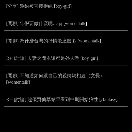
[分享] 邀約被直接拒絕
[
boy-girl
]
[閒聊] 年假要做什麼呢…qq
[
womentalk
]
[閒聊] 為什麼台灣的抒情歌這麼多
[
womentalk
]
Re: [討論] 夫妻之間永遠都是外人嗎
[
boy-girl
]
[閒聊] 不知道如何跟自己的親媽媽相處（文長）
[
womentalk
]
Re: [討論] 超優質仙草結果看到中期開始狼性
[
cfantasy
]