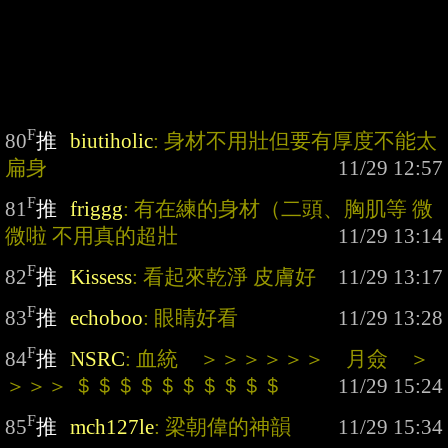
F
80
推
biutiholic
: 身材不用壯但要有厚度不能太
扁身
F
81
推
friggg
: 有在練的身材（二頭、胸肌等 微
微啦 不用真的超壯
F
82
推
Kissess
: 看起來乾淨 皮膚好
F
83
推
echoboo
: 眼睛好看
F
84
推
NSRC
: 血統　＞＞＞＞＞＞　月僉　＞
＞＞＞ ＄＄＄＄＄＄＄＄＄＄
F
85
推
mch127le
: 梁朝偉的神韻