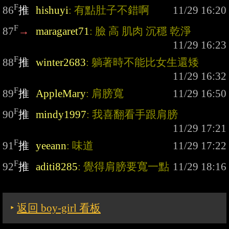
F
86
推
hishuyi
: 有點肚子不錯啊
F
87
→
maragaret71
: 臉 高 肌肉 沉穩 乾淨
F
88
推
winter2683
: 躺著時不能比女生還矮
F
89
推
AppleMary
: 肩膀寬
F
90
推
mindy1997
: 我喜翻看手跟肩膀
F
91
推
yeeann
: 味道
F
92
推
aditi8285
: 覺得肩膀要寬一點
‣
返回 boy-girl 看板