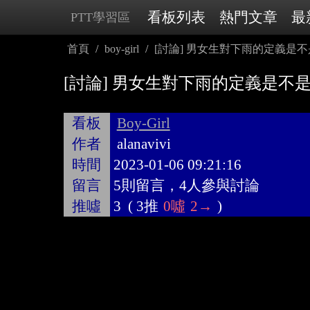
看板列表
熱門文章
最
PTT學習區
首頁
boy-girl
[討論] 男女生對下雨的定義是
[討論] 男女生對下雨的定義是不
看板
Boy-Girl
作者
alanavivi
時間
2023-01-06 09:21:16
留言
5則留言，4人參與討論
推噓
3
(
3推
0噓
2→
)