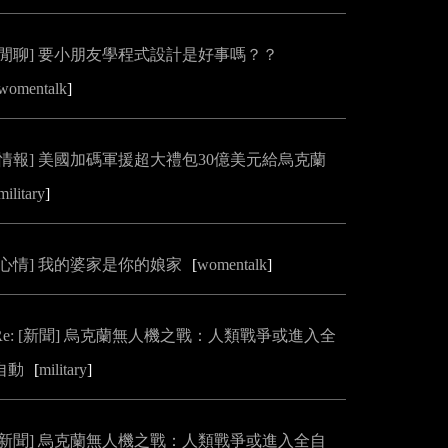
[閒聊] 要小朋友學程式設計是好事嗎？？
womentalk
]
[情報] 美國加碼軍援超大禮包30億美元給烏克蘭
military
]
[心情] 我的婆家是你的娘家
[
womentalk
]
Re: [新聞] 烏克蘭無人機之戰：人類戰爭或進入全
自動
[
military
]
[新聞] 烏克蘭無人機之戰：人類戰爭或進入全自