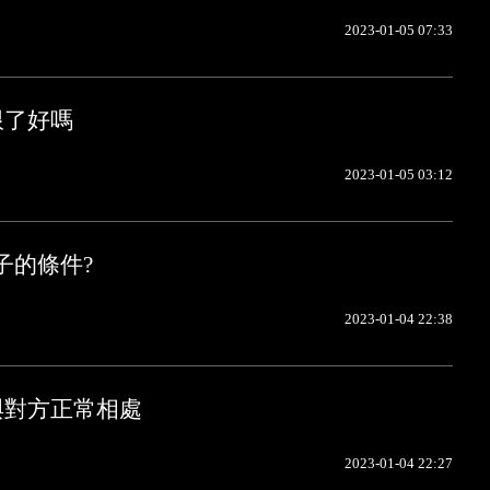
2023-01-05 07:33
下限了好嗎
2023-01-05 03:12
子的條件?
2023-01-04 22:38
感與對方正常相處
2023-01-04 22:27