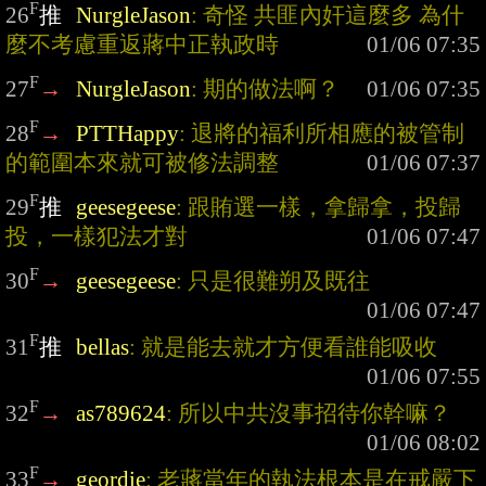
F
26
推
NurgleJason
: 奇怪 共匪內奸這麼多 為什
麼不考慮重返蔣中正執政時
F
27
→
NurgleJason
: 期的做法啊？
F
28
→
PTTHappy
: 退將的福利所相應的被管制
的範圍本來就可被修法調整
F
29
推
geesegeese
: 跟賄選一樣，拿歸拿，投歸
投，一樣犯法才對
F
30
→
geesegeese
: 只是很難朔及既往
F
31
推
bellas
: 就是能去就才方便看誰能吸收
F
32
→
as789624
: 所以中共沒事招待你幹嘛？
F
33
→
geordie
: 老蔣當年的執法根本是在戒嚴下