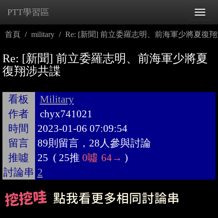
PTT學習區
Tog
navi
首頁
military
Re: [新聞] 前立委羅志明、前海軍少將夏復
Re: [新聞] 前立委羅志明、前海軍少將夏
復翔涉共諜
看板
Military
作者
chyx741021
時間
2023-01-06 07:09:54
留言
89則留言，28人參與討論
推噓
25
(
25推
0噓
64→
)
討論串
2