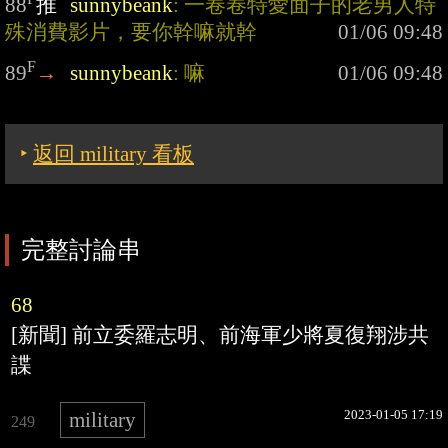
88
推
sunnybeank
: 一卷卷特愛面子的老男人特
殊消費影片，要你幹嘛就幹
F
89
→
sunnybeank
: 嘛
‣
返回 military 看板
完整討論串
68
[新聞] 前立委羅志明、前海軍少將夏復翔涉共
諜
2023-01-05 17:19
military
249