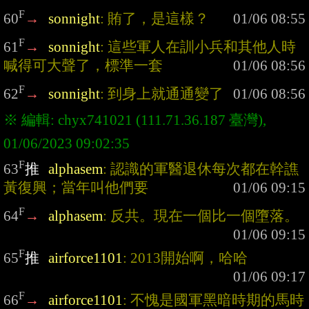
F
60
→
sonnight
: 賄了，是這樣？
F
61
→
sonnight
: 這些軍人在訓小兵和其他人時
喊得可大聲了，標準一套
F
62
→
sonnight
: 到身上就通通變了
※ 編輯: chyx741021 (111.71.36.187 臺灣), 
F
63
推
alphasem
: 認識的軍醫退休每次都在幹譙
黃復興；當年叫他們要
F
64
→
alphasem
: 反共。現在一個比一個墮落。
F
65
推
airforce1101
: 2013開始啊，哈哈
F
66
→
airforce1101
: 不愧是國軍黑暗時期的馬時