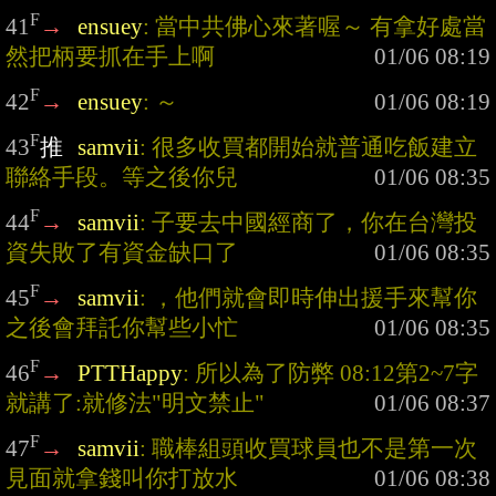
F
41
→
ensuey
: 當中共佛心來著喔～ 有拿好處當
然把柄要抓在手上啊
F
42
→
ensuey
: ～
F
43
推
samvii
: 很多收買都開始就普通吃飯建立
聯絡手段。等之後你兒
F
44
→
samvii
: 子要去中國經商了，你在台灣投
資失敗了有資金缺口了
F
45
→
samvii
: ，他們就會即時伸出援手來幫你
之後會拜託你幫些小忙
F
46
→
PTTHappy
: 所以為了防弊 08:12第2~7字
就講了:就修法"明文禁止"
F
47
→
samvii
: 職棒組頭收買球員也不是第一次
見面就拿錢叫你打放水