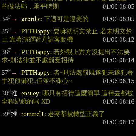
的做法耶，承平時期
F
34
→
geordie
: 下這可是違憲的
F
35
→
PTTHappy
: 要嘛就明文禁止-若未明文禁
止 靠著演繹對方請客動機
F
36
→
PTTHappy
: 若外觀上對方沒提出不法要
求-則法律並不處罰受招待
F
37
→
PTTHappy
: 者~刑法處罰既遂犯未遂犯著
手犯預備犯..但並不誅心~
F
38
推
ensuey
: 哪只有招待這麼簡單 這種去都被
全程紀錄的啦 XD
F
39
推
rommel1
: 老蔣都被轉型正義了