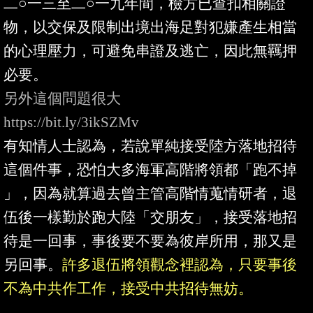
二○一三至二○一九年間，檢方已查扣相關證
物，以交保及限制出境出海足對犯嫌產生相當
的心理壓力，可避免串證及逃亡，因此無羈押
必要。
另外這個問題很大

有知情人士認為，若說單純接受陸方落地招待
這個件事，恐怕大多海軍高階將領都「跑不掉
」，因為就算過去曾主管高階情蒐情研者，退
伍後一樣勤於跑大陸「交朋友」，接受落地招
待是一回事，事後要不要為彼岸所用，那又是
另回事。
許多退伍將領觀念裡認為，只要事後
不為中共作工作，接受中共招待無妨。