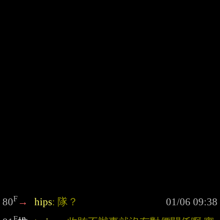
F
80
→
hips
: 隊？
F