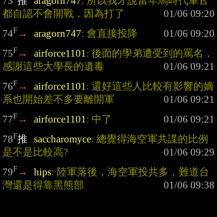
73
推
aragorn747
: 所以我才說當年馬時代軍官
都自認不會開戰，因為打了
F
74
→
aragorn747
: 會直接投降
F
75
→
airforce1101
: 後面的學弟遭受到的罵名，
感謝這些大學長的遺毒
F
76
→
airforce1101
: 還好這些人比較有影響的嫡
系也開始差不多要離開軍
F
77
→
airforce1101
: 中了
F
78
推
saccharomyce
: 總覺得海空軍共諜的比例
是不是比較高?
F
79
→
hips
: 陸軍落後，海空軍投共多，難道台
灣還是得靠黑熊部