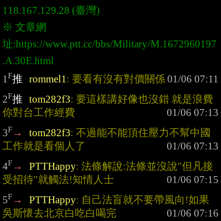
118.167.129.28 (臺灣)
※ 文章網
址:
https://www.ptt.cc/bbs/Military/M.1672960197
.A.30E.html
F
1
推
rommel1
: 要看有沒有對價關係
F
2
推
tom282f3
: 要這樣講好像也沒錯 就是浪費
你對台工作經費
F
3
→
tom282f3
: 不過能不能頂住壓力不幫中國
工作就是看個人了
F
4
→
PTTHappy
: 法條解說:法條並沒說"但凡接
受招待"就觸法!知情人士
F
5
→
PTTHappy
: 自己法盲就不要帶風向!如果
吳斯懷去北京白吃白喝完