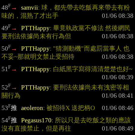
F
48
→
samvii
: 球，都先帶去吃飯再來帶去有粉
味的，混熟了才出手
F
49
→
PTTHappy
: 畢竟執政黨不修法 然後網民
要刑法依據尚未有行為但
F
50
→
PTTHappy
: "猜測動機"而處罰當事人 也
不妥~那就明文禁止受招待
F
51
→
PTTHappy
: 白紙黑字寫得清清楚楚也好~
F
52
→
PTTHappy
: 要刑法依據尚未有洩密等相
關行為
F
53
推
aeoleron
: 被招待X 送把柄O
F
54
推
Pegasus170
: 所以只是去吃飯之類的應該
沒有直接禁止，但是再往