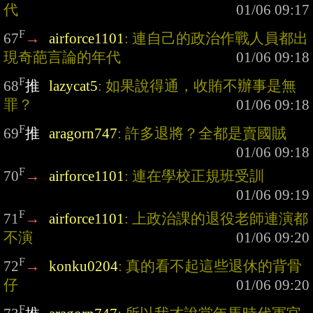
代
F
67
→
airforce1101
: 連自己的政治作戰人員都出
現奇葩言論的年代
F
68
推
lazycat5
: 如果說得通，收賄不辦事是無
罪？
F
69
推
aragorn747
: 許多退將？全都是賣國賊
F
70
→
airforce1101
: 連在學校正規班受訓
F
71
→
airforce1101
: 上政治課的退役老師連演都
不演
F
72
→
konku0204
: 真的看不起這些退休的背骨
仔
F