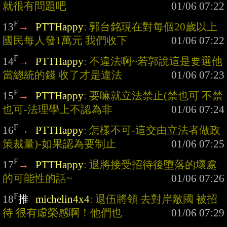
就很有問題吧
F
13
→
PTTHappy
: 郭台銘現在對每個20歲以上
國民每人發1萬元 我們收下
F
14
→
PTTHappy
: 不違法啊~若郭說這是要選他
當總統的錢 收了才是違法
F
15
→
PTTHappy
: 要嘛就立法禁止(禁也可 不禁
也可-法理學上不認為非
F
16
→
PTTHappy
: 怎樣不可-這交由立法者做政
策裁量)-如果認為要制止
F
17
→
PTTHappy
: 退將接受招待後墮落的壞處
的可能性的話~
F
18
推
michelin4x4
: 退伍將領 去對岸敵國 被招
待 很有虛榮感啊！他們也