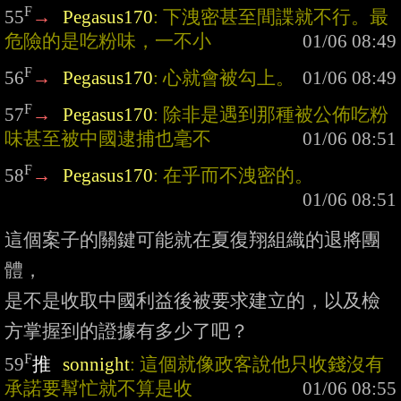
F
55
→
Pegasus170
: 下洩密甚至間諜就不行。最
危險的是吃粉味，一不小
F
56
→
Pegasus170
: 心就會被勾上。
F
57
→
Pegasus170
: 除非是遇到那種被公佈吃粉
味甚至被中國逮捕也毫不
F
58
→
Pegasus170
: 在乎而不洩密的。
這個案子的關鍵可能就在夏復翔組織的退將團
體，

是不是收取中國利益後被要求建立的，以及檢
F
59
推
sonnight
: 這個就像政客說他只收錢沒有
承諾要幫忙就不算是收