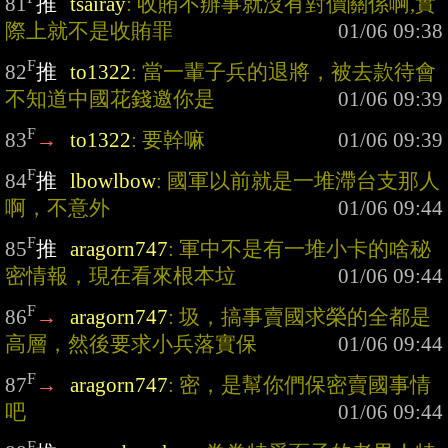
81
推
tsairay
: 收賄不辦事就沒有對價關係啊,實
際上就不是收賄罪
F
82
推
to1322
: 當一輩子兵的退將，被去款待會
不知道中國花錢邀你是
F
83
→
to1322
: 要幹嘛
F
84
推
lbowlbow
: 國軍以前就是一堆滯台支那人
啊，不意外
F
85
推
aragorn747
: 軍中不是有一堆小卡的啥秘
密情報，現在看來根本垃
F
86
→
aragorn747
: 圾，搞事賣國求榮的全都是
高層，然後要求小兵落實保
F
87
→
aragorn747
: 密，是幫你們保密賣國事情
吧
F