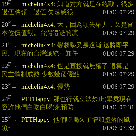
F
19
→
michelin4x4
: 知道對方就是在統戰，很多
退伍將領ㄧ退伍 失落感很
F
20
→
michelin4x4
: 大，因為頓失權力，又是官
本位價值觀。台灣這邊的演
F
21
→
michelin4x4
: 變趨勢又是逐漸 退將即平
民。現在的台灣總統ㄧ卸任
F
22
→
michelin4x4
: 也是直接就無權了 這算是
民主體制成熟 少數幾個優點
F
23
→
michelin4x4
: 優勢
F
24
→
PTTHappy
: 那也行就立法禁止(畢竟現在
容許他們白吃白喝)來預防
F
25
→
PTTHappy
: 他們吃喝久了增加墮落的風
險~