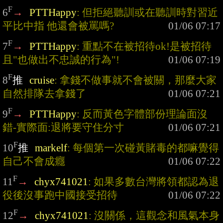
F
6
→
PTTHappy
: 但拒絕聽訓或在聽訓時對習近
平比中指 他還會被罵嗎?
F
7
→
PTTHappy
: 重點不在被招待ok!是被招待
且"也做出不忠誠的行為"!
F
8
推
cruise
: 拿錢不做事就不會被關，那麼大家
自然排隊去拿錢了
F
9
→
PTTHappy
: 反而黃色字體部份理論面沒
錯-實際面:退將要守住分寸
F
10
推
markelf
: 每個第一次碰黃賭毒的都嘛覺得
自己不會成癮
F
11
→
chyx741021
: 如果多數台灣將領都認為退
役後沒事跑中國接受招待
F
12
→
chyx741021
: 沒關係，這觀念和風氣本身