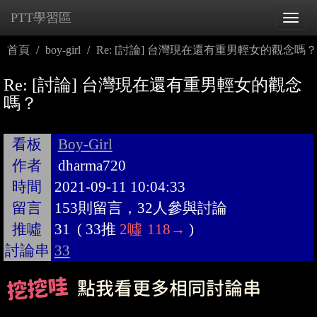
PTT學習區
Tog
navi
首頁
boy-girl
Re: [討論] 台灣現在還有重男輕女的觀念嗎？
Re: [討論] 台灣現在還有重男輕女的觀念
嗎？
看板
Boy-Girl
作者
dharma720
時間
2021-09-11 10:04:33
留言
153則留言，32人參與討論
推噓
31
(
33推
2噓
118→
)
討論串
33