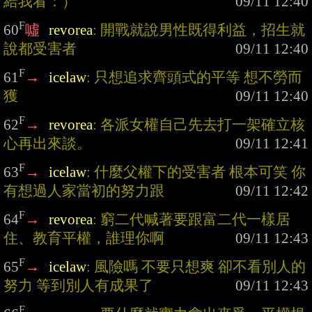
給我看：）
F
60
噓
revorea
: 開戰就說男性既得利益，招生就
說都受害者
F
61
→
icelaw
: 只想追求齊頭式的平等 想不勞而
獲
F
62
→
revorea
: 各派女權自己先去打一架確立核
心再出來談。
F
63
→
icelaw
: 什麼父權下的受害者 根本可笑 你
有想過人家當初的努力跟
F
64
→
revorea
: 窮二代喊著要跟富二代一樣居
住、教育平權，誰理你啊
F
65
→
icelaw
: 風險嗎 不要只想爽 卻不看別人的
努力 等到別人有成果了
F