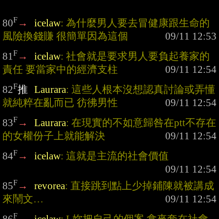
F
80
→
icelaw
: 為什麼男人要去冒健康跟生命的
風險換錢賺 很簡單因為這個
F
81
→
icelaw
: 社會就是要求男人要負起養家的
責任 要當家中的經濟支柱
F
82
推
Laurara
: 這些人根本沒想認真討論或弄懂 
就純粹在亂而已 彷彿男性
F
83
→
Laurara
: 在現實的不如意歸咎在ptt不存在
的女權份子上就能解決
F
84
→
icelaw
: 這就是主流的社會價值
F
85
→
revorea
: 直接跳到點上少掉鋪陳就被講成
來鬧文…
F