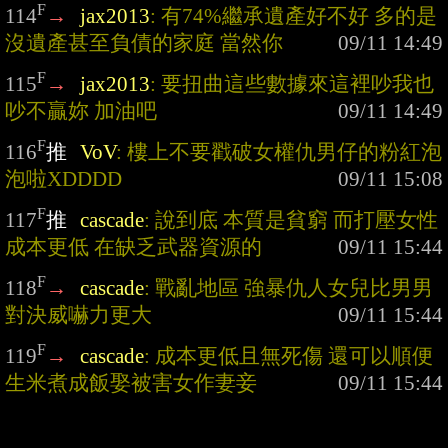
F
114
→
jax2013
: 有74%繼承遺產好不好 多的是
沒遺產甚至負債的家庭 當然你
F
115
→
jax2013
: 要扭曲這些數據來這裡吵我也
吵不贏妳 加油吧
F
116
推
VoV
: 樓上不要戳破女權仇男仔的粉紅泡
泡啦XDDDD
F
117
推
cascade
: 說到底 本質是貧窮 而打壓女性
成本更低 在缺乏武器資源的
F
118
→
cascade
: 戰亂地區 強暴仇人女兒比男男
對決威嚇力更大
F
119
→
cascade
: 成本更低且無死傷 還可以順便
生米煮成飯娶被害女作妻妾