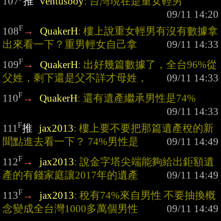
107
推
ventusboy
: 台灣現在是重女輕男
F
108
→
QuakerH
: 樓上說重女輕男有沒有數據拿
出來看一下？重男輕女自己拿
F
109
→
QuakerH
: 出好幾篇數據了，全台96%從
父姓，剩下還是父不詳才母姓，
F
110
→
QuakerH
: 還有遺產繼承男性是74%
F
111
推
jax2013
: 樓上要不要把那篇遺產稅的新
聞點進去看一下？ 74%男性是
F
112
→
jax2013
: 說金字塔尖端能夠給出鉅額遺
產的有錢家庭讓2017年的遺產
F
113
→
jax2013
: 稅有74%來自男性 不要抽換概
念變成全台灣1000多萬個男性