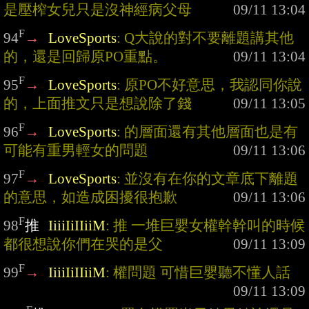
是壓榨女兒只是沒神經病父母
F
94
→
LoveSports
: Q大說的對不要離題講其他
的，還是回歸原PO重點。
F
95
→
LoveSports
: 原PO不好意思，我認同你說
的，上面推文只是想說除了錢
F
96
→
LoveSports
: 的層面還有其他層面也是有
可能有重男輕女的問題
F
97
→
LoveSports
: 並沒有在你的文章底下離題
的意思，如造成困擾很抱歉
F
98
推
IiiiIiIIiiM
: 推 一堆巨嬰女權幹幹叫的時候
都很想說你們在哭的是父
F
99
→
IiiiIiIIiiM
: 權問題 可惜巨嬰聽不懂人話