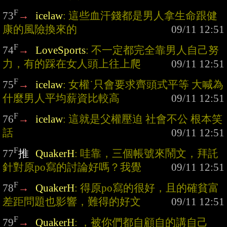
F
73
→
icelaw
: 這些血汗錢都是男人拿生命跟健
康的風險換來的
F
74
→
LoveSports
: 不一定都完全靠男人自己努
力，有的踩在女人頭上往上爬
F
75
→
icelaw
: 女權˙只會要求齊頭式平等 大喊為
什麼男人平均薪資比較高
F
76
→
icelaw
: 這就是父權壓迫 社會不公 根本笑
話
F
77
推
QuakerH
: 哇靠，三個帳號來鬧文，拜託
針對原po寫的討論好嗎？我覺
F
78
→
QuakerH
: 得原po寫的很好，且的確貧富
差距問題也影響，難得的好文
F
79
→
QuakerH
: ，被你們都自顧自的講自己