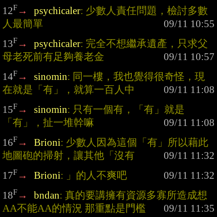
F
12
→
psychicaler
: 少數人責任問題，檢討多數
人最簡單
F
13
→
psychicaler
: 完全不想繼承遺產，只求父
母老死前有足夠養老金
F
14
→
sinomin
: 同一樓，我也覺得很奇怪，現
在就是「有」，就算一百人中
F
15
→
sinomin
: 只有一個有，「有」就是
「有」，扯一堆幹嘛
F
16
→
Brioni
: 少數人因為這個「有」所以藉此
地圖砲的掃射，讓其他「沒有
F
17
→
Brioni
: 」的人不爽吧
F
18
→
bndan
: 真的要講擁有資源多寡所造成想
AA不能AA的情況 那重點是門檻