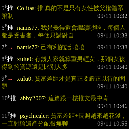
F
5
推
Colitas
: 推 真的不是只有女性被父權體系
箝制
F
6
推
namis77
: 我是覺得還會繼續吵啦，每個人
都是受害者，每個只講對自
F
7
→
namis77
: 己有利的話 嘻嘻
F
8
推
xulu0
: 有錢人家就算重男輕女，那個女孩
得到的資源還是比別人多
F
9
→
xulu0
: 貧富差距才是真正要嚴正以待的問
題
F
10
推
abby2007
: 這篇跟一樓推文最中肯
F
11
推
psychicaler
: 貧富差距+長照越來越花錢，
一直討論遺產分配很無聊