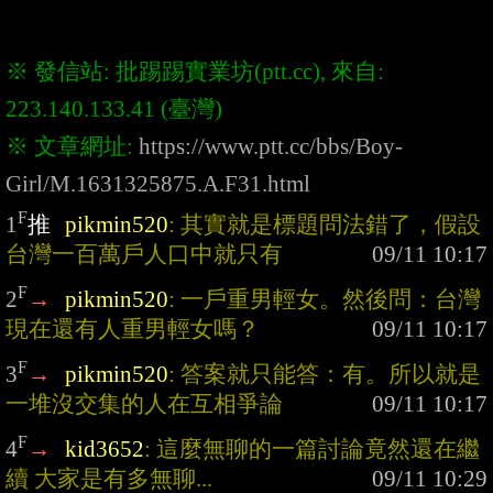
※ 發信站: 批踢踢實業坊(ptt.cc), 來自: 
※ 文章網址: 
https://www.ptt.cc/bbs/Boy-
Girl/M.1631325875.A.F31.html
F
1
推
pikmin520
: 其實就是標題問法錯了，假設
台灣一百萬戶人口中就只有
F
2
→
pikmin520
: 一戶重男輕女。然後問：台灣
現在還有人重男輕女嗎？
F
3
→
pikmin520
: 答案就只能答：有。所以就是
一堆沒交集的人在互相爭論
F
4
→
kid3652
: 這麼無聊的一篇討論竟然還在繼
續 大家是有多無聊...