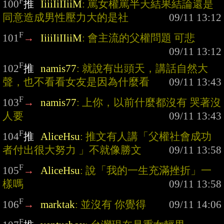
F
100
推
IiiiIiIIiiM
: 罵女權罵半天結果結論還是
同意造成男性壓力大的是社
F
101
→
IiiiIiIIiiM
: 會主流的父權問題 可悲
F
102
推
namis77
: 就說有出頭天，講話自然大
聲，也不看看女友是因為什麼看
F
103
→
namis77
: 上你，以前什麼都沒有 哭著沒
人要
F
104
推
AliceHsu
: 推文有人講「父權社會成功
者付出很大努力 」不就像勝文
F
105
→
AliceHsu
: 說「我的一生充滿挫折」一
樣嗎
F
106
→
marktak
: 並沒有 你覺得
F