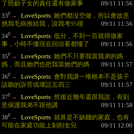
了照顧子女的責任還有做家事
F
33
→
LoveSports
: 她們都沒空做，所以會故意
挑我毛病推給我，說我考95很
F
34
→
LoveSports
: 低分，不到一百就得做家
事，小時不懂現在回頭看都懂了
F
35
→
LoveSports
: 她們不只要我當我弟的媽
媽，而且她們也把我當她們的媽
F
36
→
LoveSports
: 會對我講一堆根本不是孩子
該聽的訴苦或壞話五四三
F
37
→
LoveSports
: 然後近幾年還跟我說，有刻
意保護我弟不跟他講
F
38
→
LoveSports
: 就算是不缺錢的家庭，也有
可能在家庭功能上剝削女兒