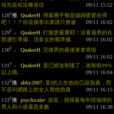
祖先庇佑這種迷信
F
128
推
QuakerH
: 掃墓幾乎都是媳婦婆婆在掃
吧！！？你這個拿出來講只會被
F
129
→
QuakerH
: 打臉更嚴重耶！沒看過男的在
那邊忙準備，頂多女的都準備
F
130
→
QuakerH
: 完後男的最後來拿香啦
F
131
→
QuakerH
: 是已經改制後了，改制前99%
以上哦…
F
132
推
abby2007
: 某I的人生他自己該負責，而
不是叫網路上的女人替他負責
F
133
推
psychicaler
: 放屁，我掃墓每年現場掃的
男人和小孩還是多數