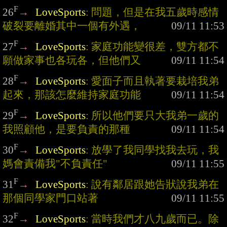
F
26
→
LoveSports
: 問題，但是在我五歲時感情
破裂要離婚其中一個有外遇，
F
27
→
LoveSports
: 家庭功能變很差，雙方都不
願做家事也各玩各，但他們又
F
28
→
LoveSports
: 愛面子而且執著要栽培我弟
起來，那該怎麼維持家庭功能
F
29
→
LoveSports
: 所以他們要只大我弟一歲的
我照顧他，是要負責的那種
F
30
→
LoveSports
: 放學了我同學找我去玩，我
媽會責備我"不負責任"
F
31
→
LoveSports
: 說有鄰居跟她告狀說我弟在
那個同學家門口站著
F
32
→
LoveSports
: 當時我們才八九歲而已。除