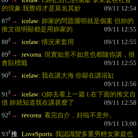
86
→
icelaw
: L妳把自己的個案 拿來套在社會
的現象 我覺得才是莫名其妙
F
87
→
icelaw
: 妳家的問題擺明就是個案 但妳的
推文很明顯都是用妳家的
F
88
→
icelaw
: 情況來套用
F
89
→
revorea
: 現實如意不如意也都隨你講，很
會貼標籤
F
90
→
icelaw
: 我在講大海 你卻在講浴缸
F
91
→
icelaw
: Q妳去看上一篇 L在下面的推文自
借 妳就知道我在講甚麼了
F
92
→
revorea
: 看完自介，好啦不意外。
F
93
推
LoveSports
: 我認識蠻多重男輕女家庭也