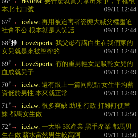
66
→
revorea
: 要什麼就實力拿出來爭，平權根
本北七口號
F
67
→
icelaw
: 再用被迫害者姿態大喊父權壓迫 
社會不公 根本就是大笑話
F
68
推
LoveSports
: 我父母有講白生在我們家的
女兒就是來被壓榨的
F
69
→
LoveSports
: 有的重男輕女是吸乾女兒的
血成就兒子
F
70
→
icelaw
: 還有跟上一篇同觀點 女生平均薪
資低於男性 本來就正常
F
71
→
icelaw
: 很多爽缺 助理 行政 打雜訂便當
妹 都馬女生做
F
72
→
icelaw
: 一大堆 3K產業 黑手產業 都馬男
生在做 薪水當然男生較高阿