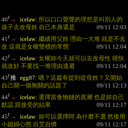
F
40
→
icelaw
: 所以口口聲聲的理想是叫別人的
孩子去改母姓 自己本身還是
F
41
→
icelaw
: 繼續用父姓 理由一大堆 就是不去
改 這就是女權雙標的常態
F
42
→
icelaw
: 女權妳今天就可以去改母性 很快
就改好 不要找一堆理由逃避
F
43
推
egg87
: 嗯？這篇有提到從母姓？又開始
自己開一個無關的話題了
F
44
→
icelaw
: 選擇當食物鏈的底層 也是妳自己
默認 跟接受的結果
F
45
→
icelaw
: 妳可以選擇阿 為什麼不選 然後用
小媳婦心態 自艾自憐