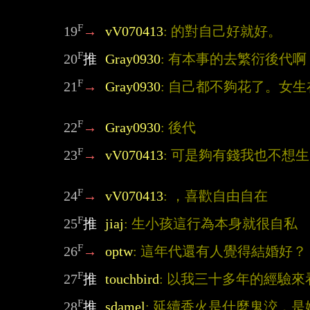
F
19
→
vV070413
: 的對自己好就好。
F
20
推
Gray0930
: 有本事的去繁衍後代
F
21
→
Gray0930
: 自己都不夠花了。女
F
22
→
Gray0930
: 後代
F
23
→
vV070413
: 可是夠有錢我也不想
F
24
→
vV070413
: ，喜歡自由自在
F
25
推
jiaj
: 生小孩這行為本身就很自私
F
26
→
optw
: 這年代還有人覺得結婚好？
F
27
推
touchbird
: 以我三十多年的經驗來
F
28
推
sdamel
: 延續香火是什麼鬼洨，