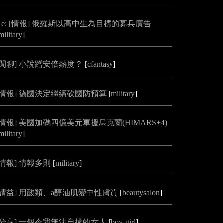
Re: [情報] 俄羅斯以高中生為目標的募兵廣告
military
]
[閒聊] 小說蹭安倍熱度？
[
cfantasy
]
[情報] 德國決定繼續砍國防預算
[
military
]
[情報] 美國加碼四億美元軍援烏克蘭(HIMARS+4)
military
]
[情報] 情報多則
[
military
]
[請益] 用酸類、a醇油肌變中性膚質
[
beautysalon
]
[分享] 一個令我無法自拔的女人
[
boy-girl
]