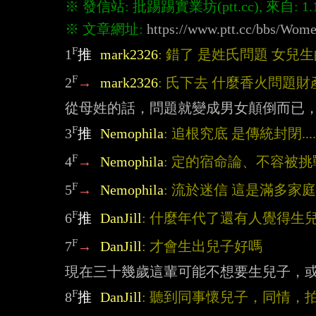
※ 文章網址: 
https://www.ptt.cc/bbs/Wom
F
1
推
mark2326
: 錯了 是姓氏問題 女
F
2
→
mark2326
: 氏下去 什麼香火問題
F
3
推
Nemophila
: 追根究底 是傳統封閉.
F
4
→
Nemophila
: 定的宿命論、不容被挑
F
5
→
Nemophila
: 流於迷信 這是滿多家
F
6
推
DanJill
: 什麼年代了還有人覺得生
F
7
→
DanJill
: 才會生出兒子好嗎
F
8
推
DanJill
: 聽到同事懷兒子，同情，