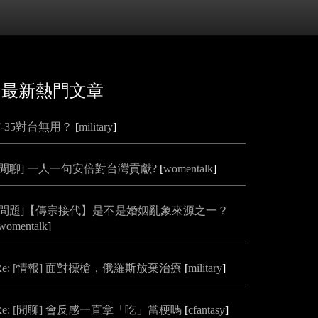
最新熱門文章
F-35對台無用？
[
military
]
[閒聊] 一人一句安倍對台灣貢獻?
[
womentalk
]
[問題]【傳宗接代】是不是婚姻亂象來源之一？
womentalk
]
Re: [情報] 面對標槍，俄羅斯放棄治療
[
military
]
Re: [閒聊] 會反感一直拿「吃」當梗嗎
[
cfantasy
]