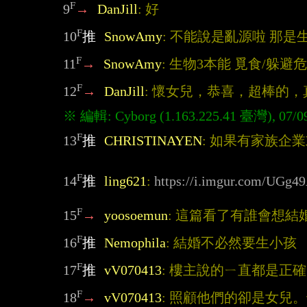
F
9
→
DanJill
: 好
F
10
推
SnowAmy
: 不能說是亂源啦 那
F
11
→
SnowAmy
: 生物3本能 覓食/躲避
F
12
→
DanJill
: 懷女兒，恭喜，超棒的
F
13
推
CHRISTINAYEN
: 如果有家族企
F
14
推
ling621
: 
https://i.imgur.com/UGg4
F
15
→
yoosoemun
: 這篇看了有誰會想結
F
16
推
Nemophila
: 結婚不必然要生小孩
F
17
推
vV070413
: 樓主說的ㄧ直都是正
F
18
→
vV070413
: 照顧他們的卻是女兒