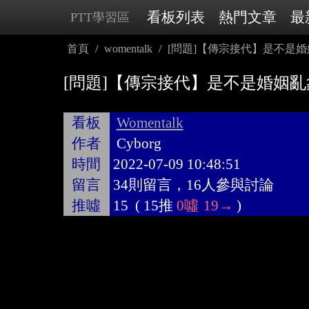
看板列表
熱門文章
最
PTT學習區
首頁
womentalk
[問題]【傳宗接代】是不是
[問題]【傳宗接代】是不是婚姻
看板
Womentalk
作者
Cyborg
時間
2022-07-09 10:48:51
留言
34則留言，16人參與討論
推噓
15
(
15推
0噓
19→
)